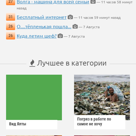
Волга - машина для всей семьи
27
— 11 часов 58 минут
назад
Бесплатный интернет
31
— 11 часов 59 минут назад
О....тёпленькая пошла...
26
— 7 Августа
Куда летим шеф?
26
— 7 Августа
Лучшее в категории
Погряз в работе по
Вид Ялты
самое не хочу