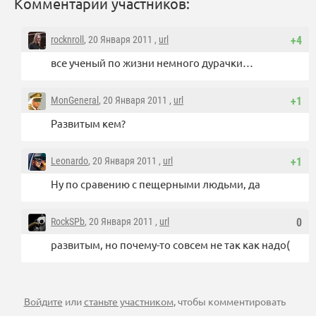
Комментарии участников:
rocknroll
, 20 Января 2011 ,
url
+4
все ученый по жизни немного дурачки…
MonGeneral
, 20 Января 2011 ,
url
+1
Развитым кем?
Leonardo
, 20 Января 2011 ,
url
+1
Ну по сравению с пещерными людьми, да
RockSPb
, 20 Января 2011 ,
url
0
развитым, но почему-то совсем не так как надо(
Войдите
или
станьте участником
, чтобы комментировать