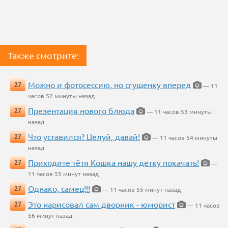
Также смотрите:
Можно и фотосессию, но сгущенку вперед
27
— 11
часов 52 минуты назад
Презентация нового блюда
27
— 11 часов 53 минуты
назад
Что уставился? Целуй, давай!
27
— 11 часов 54 минуты
назад
Приходите тётя Кошка нашу детку покачать!
27
—
11 часов 55 минут назад
Однако, самец!!!
27
— 11 часов 55 минут назад
Это нарисовал сам дворник - юморист
27
— 11 часов
56 минут назад