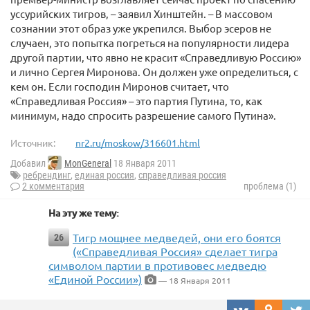
уссурийских тигров, – заявил Хинштейн. – В массовом
сознании этот образ уже укрепился. Выбор эсеров не
случаен, это попытка погреться на популярности лидера
другой партии, что явно не красит «Справедливую Россию»
и лично Сергея Миронова. Он должен уже определиться, с
кем он. Если господин Миронов считает, что
«Справедливая Россия» – это партия Путина, то, как
минимум, надо спросить разрешение самого Путина».
Источник:
nr2.ru/moskow/316601.html
Добавил
MonGeneral
18 Января 2011
ребрендинг
,
единая россия
,
справедливая россия
2 комментария
проблема (1)
На эту же тему:
Тигр мощнее медведей, они его боятся
26
(«Справедливая Россия» сделает тигра
символом партии в противовес медведю
«Единой России»)
— 18 Января 2011