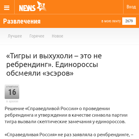
Вход
Развлечения
в мою ленту
2679
Лучшее
Горячее
Новое
«Тигры и выхухоли – это не
ребрендинг». Единороссы
обсмеяли «эсэров»
отметили
16
в архиве
Решение «Справедливой России» о проведении
ребрендинга и утверждении в качестве символа партии
тигра вызвали скептические замечания у единороссов.
«Справедливая Россия» не раз заявляла о ренбрендинге, –