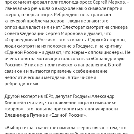
прокомментировал политолог-едноросс Сергей Марков. –
Изначально речь шла о выхухоле как о символе партии
эсеров, теперь о тигре. Ребрендинг не затрагивает
ключевой проблемы эсеров – люди не знают: это
оппозиция власти или нет? Электорат смотрит на спикера
Совета Федерации Сергея Миронова и думает, что
«Справедливая Россия» – это за власть. С другой стороны,
люди смотрят на их положение в Госдуме, и на критику
«Единой России» и думают, что эсеры – оппозиционеры. Не
очень понятна мотивация голосовать за «Справедливую
Россию». У них нет политического направления. В этой
связи они и пытаются привлечь к себе внимание
неполитическими методами. В том числе и
ребрендингом».
Другой эксперт из «ЕР», депутат Госдумы Александр
Хинштейн считает, что появление тигра в символике
«эсэров» – это попытка прислониться к популярности
Владимира Путина и «Единой России».
«Выбор тигра в качестве символа эсеров связан с тем, что
премьер-министр возглавляет сейчас проект по спасению