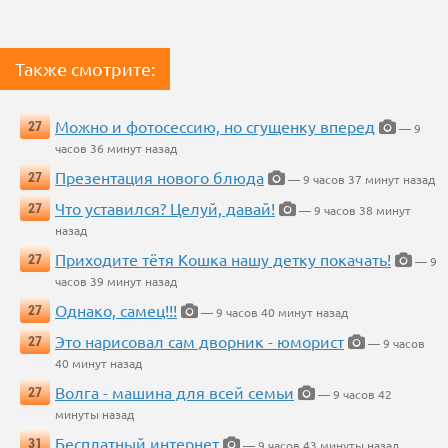
Также смотрите:
Можно и фотосессию, но сгущенку вперед
27
— 9
часов 36 минут назад
Презентация нового блюда
27
— 9 часов 37 минут назад
Что уставился? Целуй, давай!
27
— 9 часов 38 минут
назад
Приходите тётя Кошка нашу детку покачать!
27
— 9
часов 39 минут назад
Однако, самец!!!
27
— 9 часов 40 минут назад
Это нарисовал сам дворник - юморист
27
— 9 часов
40 минут назад
Волга - машина для всей семьи
27
— 9 часов 42
минуты назад
Бесплатный интернет
31
— 9 часов 43 минуты назад