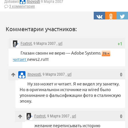
Добавил
itnovosti
9 Марта 2007
3 комментария
Комментарии участников:
Foxtrot
, 9 Марта 2007 ,
url
+1
Глазам своим не верю — Adobe Systems
76
читает
news2.ru!!!
itnovosti
, 9 Марта 2007 ,
url
0
Ну эээ может и читает. Я не видел эту заметку.
Но в оригинальном источнике на wired было
упоминание о фальсификации фото в сталинскую
эпоху.
Foxtrot
, 9 Марта 2007 ,
url
0
желание переписывать историю