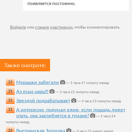
появляется постоянно.
Войдите
или
станьте участником
, чтобы комментировать
Также смотрите:
Мурашки забегали
23
— 3 часа 21 минуту назад
Аз есьм царь!!!
23
— 3 часа 22 минуты назад
Звездой подрабатывает
23
— 3 часа 23 минуты назад
А интересно- подумал ежик- если лошадь ляжет
23
спать, она захлебнется в тумане?
— 3 часа 24
минуты назад
Вьетнамская Золушка
23
— 3 часа 25 минут назад