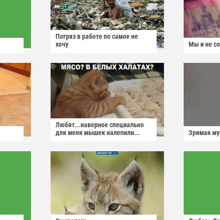
Погряз в работе по самое не
хочу
Мы и не с
Любят...наверное специально
для меня мышек налепили...
Зримая м