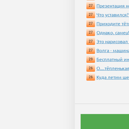
Презентация 
27
Что уставился?
27
Приходите тёт
27
Однако, самец!
27
Это нарисовал
27
Волга - машин
27
Бесплатный ин
29
О....тёпленькая
26
Куда летим ш
26