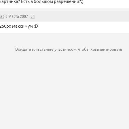
картинка? Есть в большом разрешении?;)
et
, 9 Марта 2007 ,
url
 250px максимум :D
Войдите
или
станьте участником
, чтобы комментировать