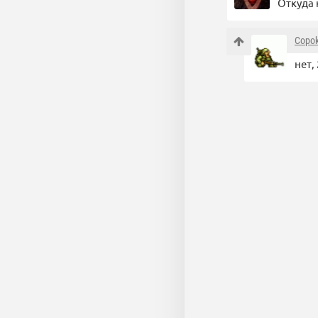
Откуда 
Copok
нет,