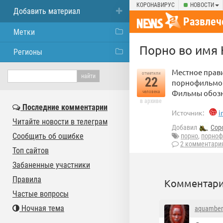
КОРОНАВИРУС
НОВОСТИ
Добавить материал
Развлеч
Метки
Порно во имя
Регионы
Местное прав
отметили
22
порнофильмов,
Фильмы обозн
человека
в архиве
Последние комментарии
Источник:
i
Читайте новости в телеграм
Добавил
Cop
Сообщить об ошибке
порно
,
порно
2 комментари
Топ сайтов
Забаненные участники
Правила
Комментари
Частые вопросы
Ночная тема
aquamber