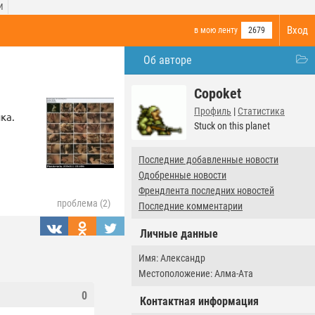
И
Вход
в мою ленту
2679
Об авторе
Copoket
Профиль
|
Статистика
ка.
Stuck on this planet
Последние добавленные новости
Одобренные новости
Френдлента последних новостей
проблема (2)
Последние комментарии
Личные данные
Имя: Александр
Местоположение: Алма-Ата
0
Контактная информация