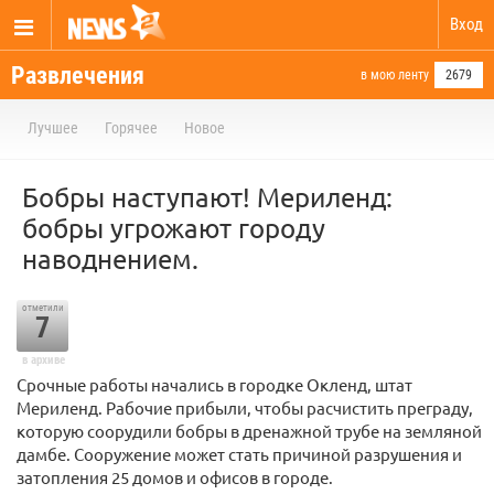
Вход
Развлечения
в мою ленту
2679
Лучшее
Горячее
Новое
Бобры наступают! Мериленд:
бобры угрожают городу
наводнением.
отметили
7
в архиве
Срочные работы начались в городке Окленд, штат
Мериленд. Рабочие прибыли, чтобы расчистить преграду,
которую соорудили бобры в дренажной трубе на земляной
дамбе. Сооружение может стать причиной разрушения и
затопления 25 домов и офисов в городе.