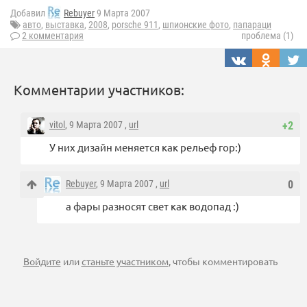
Добавил
Rebuyer
9 Марта 2007
авто
,
выставка
,
2008
,
porsche 911
,
шпионские фото
,
папараци
2 комментария
проблема (1)
Комментарии участников:
vitol
, 9 Марта 2007 ,
url
+2
У них дизайн меняется как рельеф гор:)
Rebuyer
, 9 Марта 2007 ,
url
0
а фары разносят свет как водопад :)
Войдите
или
станьте участником
, чтобы комментировать