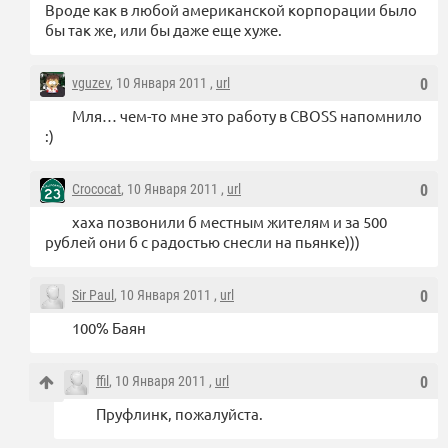
Вроде как в любой американской корпорации было
бы так же, или бы даже еще хуже.
vguzev
, 10 Января 2011 ,
url
0
Мля… чем-то мне это работу в CBOSS напомнило
:)
Crococat
, 10 Января 2011 ,
url
0
хаха позвонили б местным жителям и за 500
рублей они б с радостью снесли на пьянке)))
Sir Paul
, 10 Января 2011 ,
url
0
100% Баян
ffil
, 10 Января 2011 ,
url
0
Пруфлинк, пожалуйста.