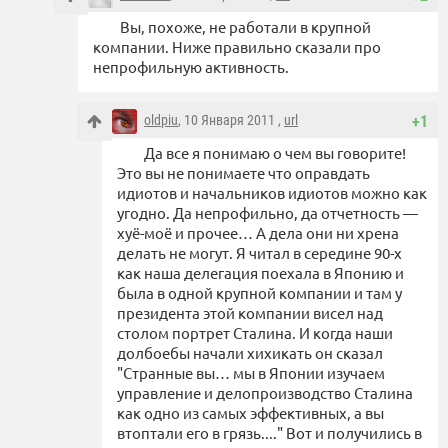
Вы, похоже, не работали в крупной
компании. Ниже правильно сказали про
непрофильную активность.
oldpiu
, 10 Января 2011 ,
url
+1
Да все я понимаю о чем вы говорите!
Это вы не понимаете что оправдать
идиотов и начальников идиотов можно как
угодно. Да непрофильно, да отчетность —
хуё-моё и прочее… А дела они ни хрена
делать не могут. Я читал в середине 90-х
как наша делегация поехала в Японию и
была в одной крупной компании и там у
президента этой компании висел над
столом портрет Сталина. И когда наши
долбоебы начали хихикать он сказал
"Странные вы… мы в Японии изучаем
управление и делопроизводство Сталина
как одно из самых эффективных, а вы
втоптали его в грязь...." Вот и получились в