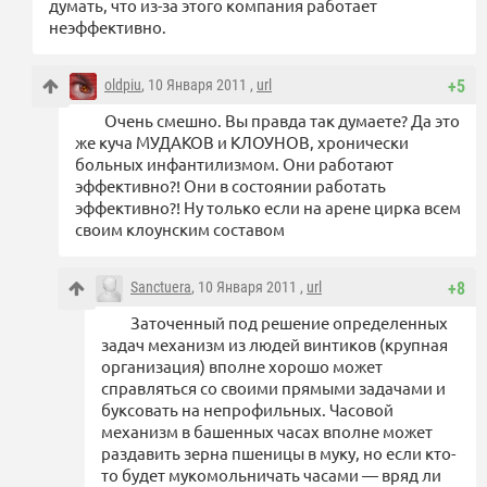
думать, что из-за этого компания работает
неэффективно.
oldpiu
, 10 Января 2011 ,
url
+5
Очень смешно. Вы правда так думаете? Да это
же куча МУДАКОВ и КЛОУНОВ, хронически
больных инфантилизмом. Они работают
эффективно?! Они в состоянии работать
эффективно?! Ну только если на арене цирка всем
своим клоунским составом
Sanctuera
, 10 Января 2011 ,
url
+8
Заточенный под решение определенных
задач механизм из людей винтиков (крупная
организация) вполне хорошо может
справляться со своими прямыми задачами и
буксовать на непрофильных. Часовой
механизм в башенных часах вполне может
раздавить зерна пшеницы в муку, но если кто-
то будет мукомольничать часами — вряд ли