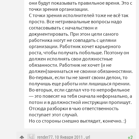
они будут показывать правильное время. Это с
точки зрения организации.
С точки зрения исполнителей тоже не всё так
просто. Все нетривиальные вопросы надо
согласовывать с начальством и
документировать. При этом цели самого
работника могут не совпадать с целями
организации. Работник хочет карьерного
роста, чтобы получать побольше. Поэтому он
должен исполнять свои должностные
обязанности. Работник не хочет (и не
должен)заниматься не своими обязанностями.
Во-первых, если ты не занят своим делом, то
получишь еще работы или лишишься премии.
Во-вторых, если сделал что-то непрофильное
— это повесят на тебя сначала неформально, а
потом и в должностной инструкции пропишут.
Отсюда разборки в чью ответственность
поступает этот случай.
Но со стороны смешно выглядит, конечно. :)
render77
, 10 Января 2011 ,
url
+2