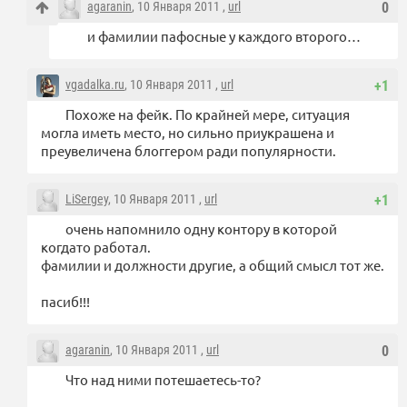
agaranin
, 10 Января 2011 ,
url
0
и фамилии пафосные у каждого второго…
vgadalka.ru
, 10 Января 2011 ,
url
+1
Похоже на фейк. По крайней мере, ситуация
могла иметь место, но сильно приукрашена и
преувеличена блоггером ради популярности.
LiSergey
, 10 Января 2011 ,
url
+1
очень напомнило одну контору в которой
когдато работал.
фамилии и должности другие, а общий смысл тот же.
пасиб!!!
agaranin
, 10 Января 2011 ,
url
0
Что над ними потешаетесь-то?