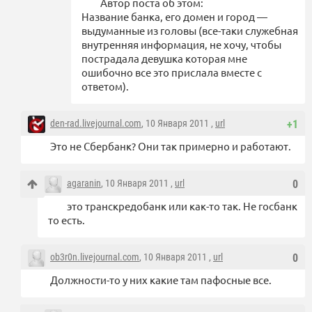
Автор поста об этом:
Название банка, его домен и город —
выдуманные из головы (все-таки служебная
внутренняя информация, не хочу, чтобы
пострадала девушка которая мне
ошибочно все это прислала вместе с
ответом).
den-rad.livejournal.com
, 10 Января 2011 ,
url
+1
Это не Сбербанк? Они так примерно и работают.
agaranin
, 10 Января 2011 ,
url
0
это транскредобанк или как-то так. Не госбанк
то есть.
ob3r0n.livejournal.com
, 10 Января 2011 ,
url
0
Должности-то у них какие там пафосные все.