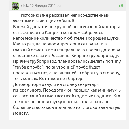
alick
, 10 Января 2011 ,
url
+5
Историю мне рассказал непосредственный
участник и зачинщик событий.
В некой достаточно крупной нефтегазовой конторы
есть филиал на Кипре, в котором собралось
непомерное количество любителей хорошей шутки.
Как-то раз, на первое апреля они отправили в
главный офис на имя генерального проект договора
о поставке газа из России на Кипр по трубопроводу.
Причем трубопровод планировалось делать по типу
"труба в трубе": по внутренней трубе будет
поставляться газ, а по внешней, в обратную сторону,
течь коньяк. Вот такой вот бартер.
Договор тормознули на столе у секретаря
генерального. Перед этим он прошел как минимум 5
согласований и имел все необходимые подписи. Кто-
то конечно понял шутку и решил подыграть, но
большинство замов приняло этот договор за чистую
монету.