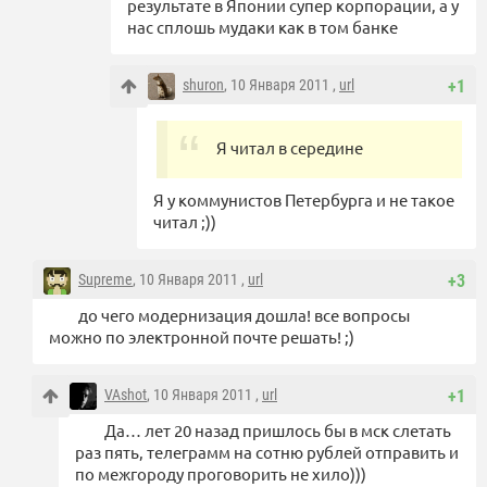
результате в Японии супер корпорации, а у
нас сплошь мудаки как в том банке
shuron
, 10 Января 2011 ,
url
+1
Я читал в середине
Я у коммунистов Петербурга и не такое
читал ;))
Supreme
, 10 Января 2011 ,
url
+3
до чего модернизация дошла! все вопросы
можно по электронной почте решать! ;)
VAshot
, 10 Января 2011 ,
url
+1
Да… лет 20 назад пришлось бы в мск слетать
раз пять, телеграмм на сотню рублей отправить и
по межгороду проговорить не хило)))