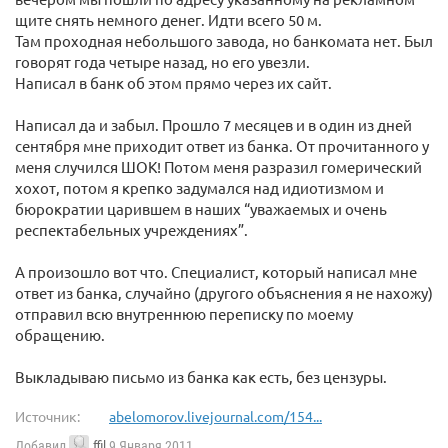
щите снять немного денег. Идти всего 50 м.
Там проходная небольшого завода, но банкомата нет. Был
говорят года четыре назад, но его увезли.
Написал в банк об этом прямо через их сайт.
Написал да и забыл. Прошло 7 месяцев и в один из дней
сентября мне приходит ответ из банка. От прочитанного у
меня случился ШОК! Потом меня разразил гомерический
хохот, потом я крепко задумался над идиотизмом и
бюрократии царившем в наших “уважаемых и очень
респектабельных учреждениях”.
А произошло вот что. Специалист, который написал мне
ответ из банка, случайно (другого объяснения я не нахожу)
отправил всю внутреннюю переписку по моему
обращению.
Выкладываю письмо из банка как есть, без цензуры.
Источник:
abelomorov.livejournal.com/154...
Добавил
ffil
9 Января 2011