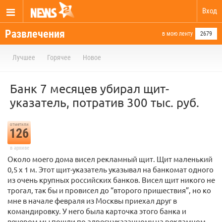
Вход
Развлечения
в мою ленту
2679
Лучшее
Горячее
Новое
Банк 7 месяцев убирал щит-
указатель, потратив 300 тыс. руб.
отметили
126
в архиве
Около моего дома висел рекламный щит. Щит маленький
0,5 х 1 м. Этот щит-указатель указывал на банкомат одного
из очень крупных российских банков. Висел щит никого не
трогал, так бы и провисел до “второго пришествия”, но ко
мне в начале февраля из Москвы приехал друг в
командировку. У него была карточка этого банка и
вечером мы пошли по адресу указанному на рекламном