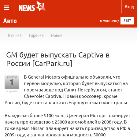
Вход
Авто
в мою ленту
3157
Лучшее
Горячее
Новое
GM будет выпускать Captiva в
России [CarPark.ru]
В General Motors официально объявили, что
отметил
1
первой моделью, которая будет выпускаться на
новом заводе под Санкт-Петербургом, станет
в архиве
Chevrolet Captiva. Новый кроссовер, кроме
России, будет поставляться в Европу и азиатские страны.
Вкладывая более $100 млн., Дженерал Моторс планирует
начать производство с 25000 автомобилей в 2008 году. В
тоже время Nissan планирует начать производство в РФ в
2009 году, а запланированная мощность 50000