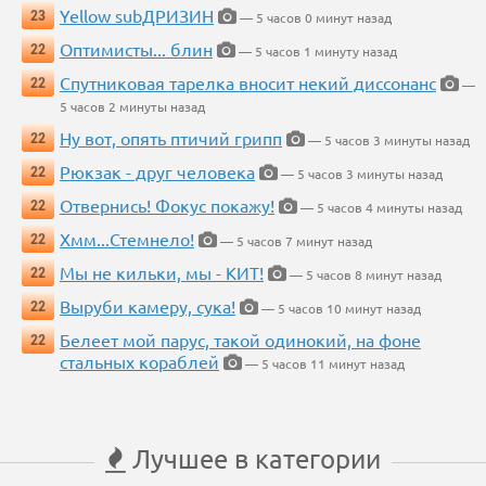
Yellow subДРИЗИН
23
— 5 часов 0 минут назад
Оптимисты... блин
22
— 5 часов 1 минуту назад
Спутниковая тарелка вносит некий диссонанс
22
—
5 часов 2 минуты назад
Ну вот, опять птичий грипп
22
— 5 часов 3 минуты назад
Рюкзак - друг человека
22
— 5 часов 3 минуты назад
Отвернись! Фокус покажу!
22
— 5 часов 4 минуты назад
Хмм...Стемнело!
22
— 5 часов 7 минут назад
Мы не кильки, мы - КИТ!
22
— 5 часов 8 минут назад
Выруби камеру, сука!
22
— 5 часов 10 минут назад
Белеет мой парус, такой одинокий, на фоне
22
стальных кораблей
— 5 часов 11 минут назад
Лучшее в категории