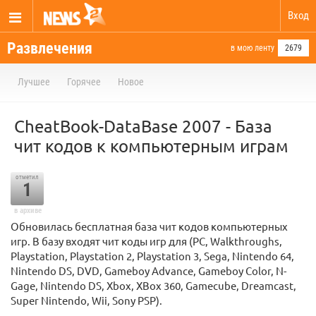
Вход
Развлечения
в мою ленту
2679
Лучшее
Горячее
Новое
CheatBook-DataBase 2007 - База
чит кодов к компьютерным играм
отметил
1
в архиве
Обновилась бесплатная база чит кодов компьютерных
игр. В базу входят чит коды игр для (PC, Walkthroughs,
Playstation, Playstation 2, Playstation 3, Sega, Nintendo 64,
Nintendo DS, DVD, Gameboy Advance, Gameboy Color, N-
Gage, Nintendo DS, Xbox, XBox 360, Gamecube, Dreamcast,
Super Nintendo, Wii, Sony PSP).