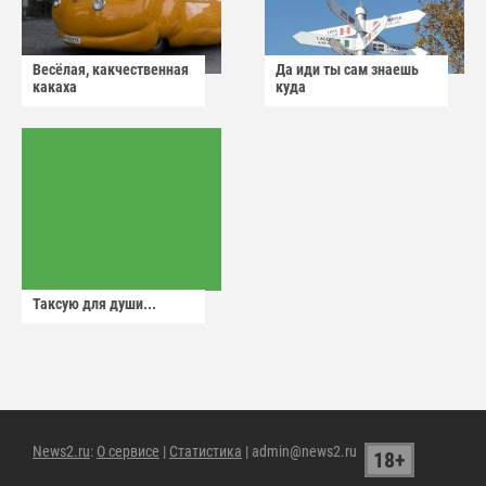
Весёлая, какчественная
Да иди ты сам знаешь
какаха
куда
Таксую для души...
News2.ru
:
О сервисе
|
Статистика
| admin@news2.ru
18+