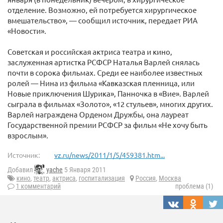
отделение. Возможно, ей потребуется хирургическое
вмешательство», — сообщил источник, передает РИА
«Новости».
Советская и российская актриса театра и кино,
заслуженная артистка РСФСР Наталья Варлей снялась
почти в сорока фильмах. Среди ее наиболее известных
ролей — Нина из фильма «Кавказская пленница, или
Новые приключения Шурика», Панночка в «Вие». Варлей
сыграла в фильмах «Золото», «12 стульев», многих других.
Варлей награждена Орденом Дружбы, она лауреат
Государственной премии РСФСР за фильм «Не хочу быть
взрослым».
Источник:
vz.ru/news/2011/1/5/459381.htm...
Добавил
yache
5 Января 2011
кино
,
театр
,
актриса
,
госпитализация
Россия
,
Москва
1 комментарий
проблема (1)