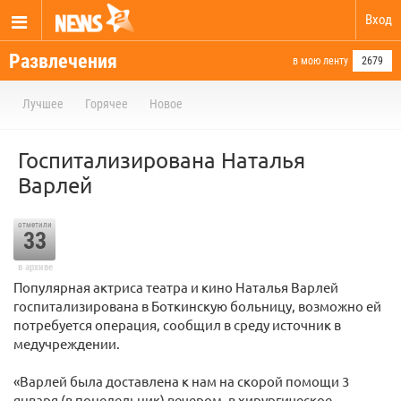
Вход
Развлечения
в мою ленту
2679
Лучшее
Горячее
Новое
Госпитализирована Наталья
Варлей
отметили
33
в архиве
Популярная актриса театра и кино Наталья Варлей
госпитализирована в Боткинскую больницу, возможно ей
потребуется операция, сообщил в среду источник в
медучреждении.
«Варлей была доставлена к нам на скорой помощи 3
января (в понедельник) вечером, в хирургическое