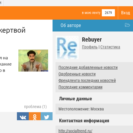
И
Вход
в мою ленту
2679
Об авторе
жертвой
Rebuyer
Профиль
|
Статистика
л на
ржание
Последние добавленные новости
о в
Одобренные новости
Френдлента последних новостей
Последние комментарии
Личные данные
проблема (1)
Местоположение: Москва
Контактная информация
http://socialtrend.ru/