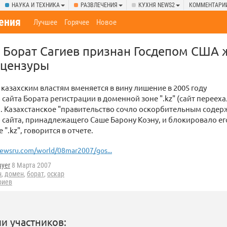
НАУКА И ТЕХНИКА
РАЗВЛЕЧЕНИЯ
КУХНЯ NEWS2
КОММЕНТАРИ
ения
Лучшее
Горячее
Новое
 Борат Сагиев признан Госдепом США 
 цензуры
м казахским властям вменяется в вину лишение в 2005 году
 сайта Бората регистрации в доменной зоне ".kz" (сайт перееха
). Казахстанское "правительство сочло оскорбительным соде
 сайта, принадлежащего Саше Барону Коэну, и блокировало ег
".kz", говорится в отчете.
ewsru.com/world/08mar2007/gos...
uyer
8 Марта 2007
н
,
домен
,
борат
,
оскар
риев
и участников: