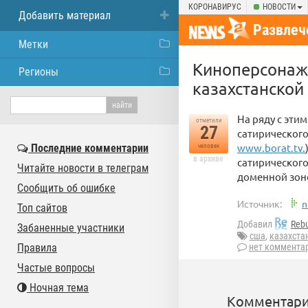
КОРОНАВИРУС
НОВОСТИ
Добавить материал
Развлеч
Метки
Киноперсонаж
Регионы
казахстанской
На ряду с эти
отметили
27
сатирического
www.borat.tv.
Последние комментарии
человек
в архиве
сатирического
Читайте новости в телеграм
доменной зоне 
Сообщить об ошибке
Источник:
n
Топ сайтов
Добавил
Reb
Забаненные участники
сша
,
казахста
Правила
нет коммента
Частые вопросы
Ночная тема
Комментари