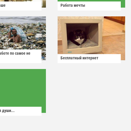
аше
Работа мечты
аботе по самое не
Бесплатный интернет
 души...