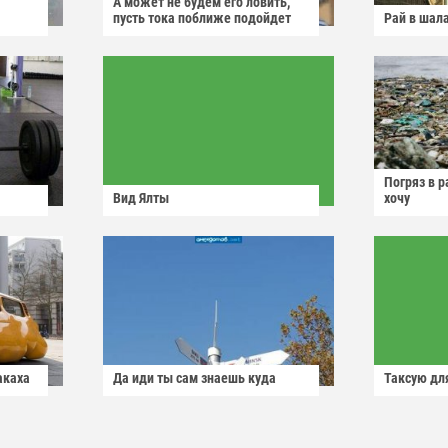
А может не будем его ловить,
пусть тока поближе подойдет
Рай в шал
Погряз в р
Вид Ялты
хочу
акаха
Да иди ты сам знаешь куда
Таксую для