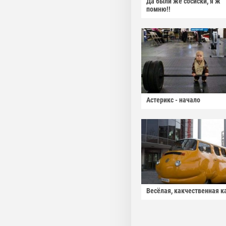
Да были же сосиски, я ж
помню!!
Астерикс - начало
Весёлая, какчественная к