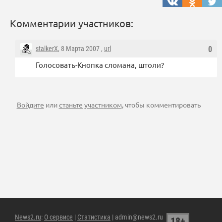
Комментарии участников:
stalkerX
, 8 Марта 2007 ,
url
0
Голосовать-Кнопка сломана, штоли?
Войдите
или
станьте участником
, чтобы комментировать
News2.ru
:
О сервисе
|
Статистика
| admin@news2.ru
18+