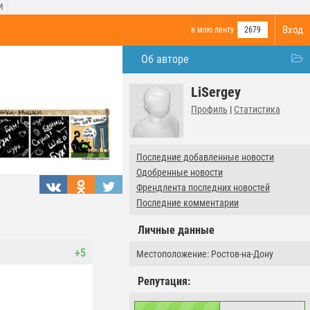
И
Вход
в мою ленту
2679
Об авторе
LiSergey
Профиль
|
Статистика
Последние добавленные новости
Одобренные новости
Френдлента последних новостей
Последние комментарии
Личные данные
+5
Местоположение: Ростов-на-Дону
Репутация: