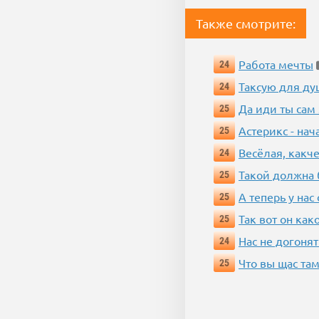
Также смотрите:
Работа мечты
24
Таксую для душ
24
Да иди ты сам
25
Астерикс - нач
25
Весёлая, какч
24
Такой должна 
25
А теперь у нас
25
Так вот он ка
25
Нас не догонят
24
Что вы щас там
25