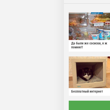
Да были же сосиски, я ж
помню!!
Бесплатный интернет