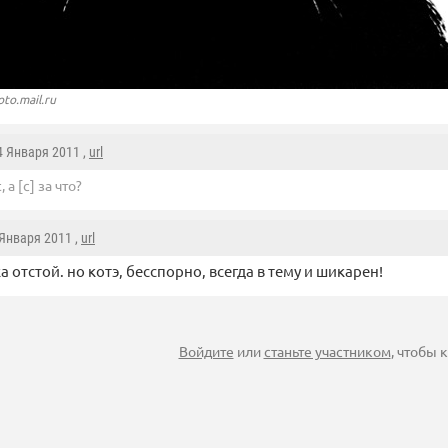
to.mail.ru
 4 Января 2011 ,
url
, а [c] за что?
 Января 2011 ,
url
а отстой. но котэ, бесспорно, всегда в тему и шикарен!
Войдите
или
станьте участником
, чтобы