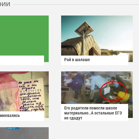
рии
Рай в шалаше
Его родители помогли школе
материально..А остальные ЕГЭ
омневались
не сдадут