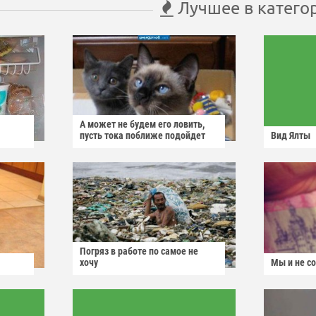
Лучшее в катего
А может не будем его ловить,
пусть тока поближе подойдет
Вид Ялты
Погряз в работе по самое не
хочу
Мы и не с