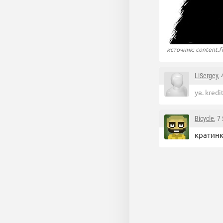
источник: content.fo
LiSergey
,
ув. kredit
Bicycle
, 7
кратинк