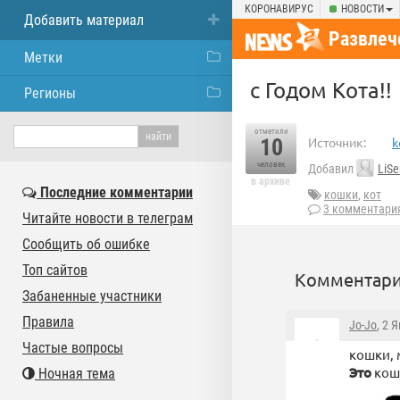
КОРОНАВИРУС
НОВОСТИ
Добавить материал
Развлеч
Метки
с Годом Кота!!
Регионы
отметили
10
Источник:
k
человек
Добавил
LiSe
в архиве
Последние комментарии
кошки
,
кот
3 комментари
Читайте новости в телеграм
Сообщить об ошибке
Топ сайтов
Комментари
Забаненные участники
Правила
Jo-Jo
, 2 
Частые вопросы
кошки, 
Это
кош
Ночная тема