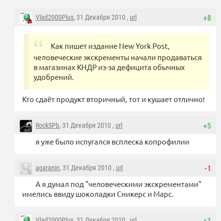
Vlad2000Plus
, 31 Декабря 2010 ,
url
+8
Как пишет издание New York Post,
человеческие экскременты начали продаваться
в магазинах КНДР из-за дефицита обычных
удобрений.
Кто сдаёт продукт вторичный, тот и кушает отлично!
RockSPb
, 31 Декабря 2010 ,
url
+5
я уже было испугался всплеска копрофилии
agaranin
, 31 Декабря 2010 ,
url
-1
А я думал под "человеческими экскрементами"
имелись ввиду шоколадки Сникерс и Марс.
Vlad2000Plus
, 31 Декабря 2010 ,
url
+1