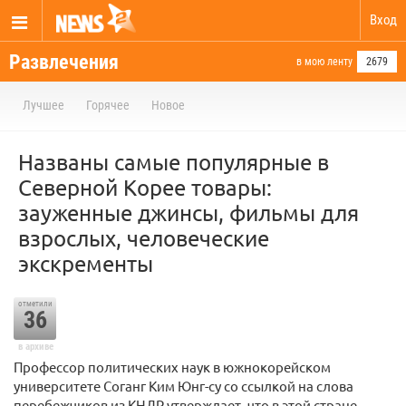
Вход
Развлечения
в мою ленту
2679
Лучшее
Горячее
Новое
Названы самые популярные в
Северной Корее товары:
зауженные джинсы, фильмы для
взрослых, человеческие
экскременты
отметили
36
в архиве
Профессор политических наук в южнокорейском
университете Соганг Ким Юнг-су со ссылкой на слова
перебежчиков из КНДР утверждает, что в этой стране