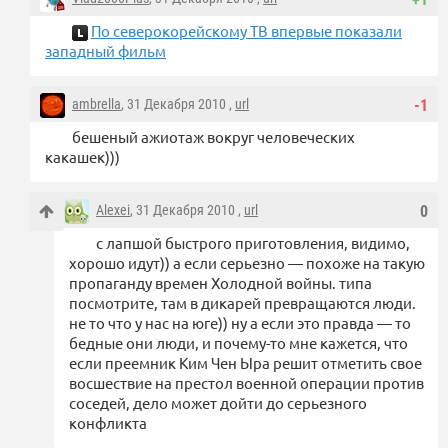
По северокорейскому ТВ впервые показали
западный фильм
ambrella
, 31 Декабря 2010 ,
url
-1
бешеный ажиотаж вокруг человеческих
какашек)))
Alexei
, 31 Декабря 2010 ,
url
0
с лапшой быстрого приготовления, видимо,
хорошо идут)) а если серьезно — похоже на такую
пропаганду времен Холодной войны. типа
посмотрите, там в дикарей превращаются люди.
не то что у нас на юге)) ну а если это правда — то
бедные они люди, и почему-то мне кажется, что
если преемник Ким Чен Ыра решит отметить свое
восшествие на престол военной операции против
соседей, дело может дойти до серьезного
конфликта