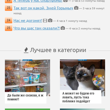
А теперь у нас смартфоны!
25
— 3 часа 53 минуты назад
Так вот он какой, Змей Горыныч
25
— 3 часа 59 минут
назад
Нас не догонят!
24
— 4 часа 1 минуту назад
Что вы щас там сказали?!
25
— 4 часа 2 минуты назад
Лучшее в категории
А может не будем его
Да были же сосиски, я ж
ловить, пусть тока
помню!!
поближе подойдет