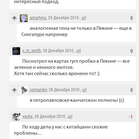
интересный подход.
amartyno
, 29 Декабря 2010 ,
url
0
аналогичная тема не только в Пекине — еще в
Сингапуре например
v_m_smith
, 28 Декабря 2010 ,
url
0
Посмотрел на картах гугл пробки в Пекине — все
зеленое и немного желтое.
Хотя там сейчас сколько времени-то? :)
comander
, 28 Декабря 2010 ,
url
0
в петропавловске-камчатском полночь! (с)
yache
, 28 Декабря 2010 ,
url
-1
По ходу дела у нас с китайцами схожие
проблемы…