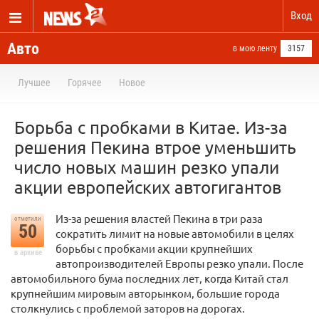
Вход
Авто
в мою ленту
3157
Лучшее
Горячее
Новое
Борьба с пробками в Китае. Из-за
решения Пекина втрое уменьшить
число новых машин резко упали
акции европейских автогигантов
Из-за решения властей Пекина в три раза
отметили
50
сократить лимит на новые автомобили в целях
борьбы с пробками акции крупнейших
в архиве
автопроизводителей Европы резко упали. После
автомобильного бума последних лет, когда Китай стал
крупнейшим мировым авторынком, большие города
столкнулись с проблемой заторов на дорогах.