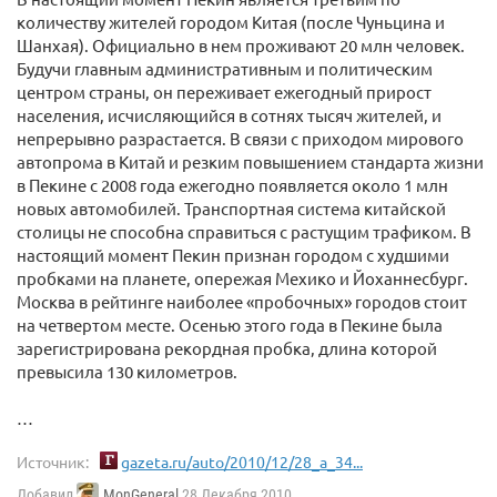
количеству жителей городом Китая (после Чуньцина и
Шанхая). Официально в нем проживают 20 млн человек.
Будучи главным административным и политическим
центром страны, он переживает ежегодный прирост
населения, исчисляющийся в сотнях тысяч жителей, и
непрерывно разрастается. В связи с приходом мирового
автопрома в Китай и резким повышением стандарта жизни
в Пекине с 2008 года ежегодно появляется около 1 млн
новых автомобилей. Транспортная система китайской
столицы не способна справиться с растущим трафиком. В
настоящий момент Пекин признан городом с худшими
пробками на планете, опережая Мехико и Йоханнесбург.
Москва в рейтинге наиболее «пробочных» городов стоит
на четвертом месте. Осенью этого года в Пекине была
зарегистрирована рекордная пробка, длина которой
превысила 130 километров.
…
Источник:
gazeta.ru/auto/2010/12/28_a_34...
Добавил
MonGeneral
28 Декабря 2010