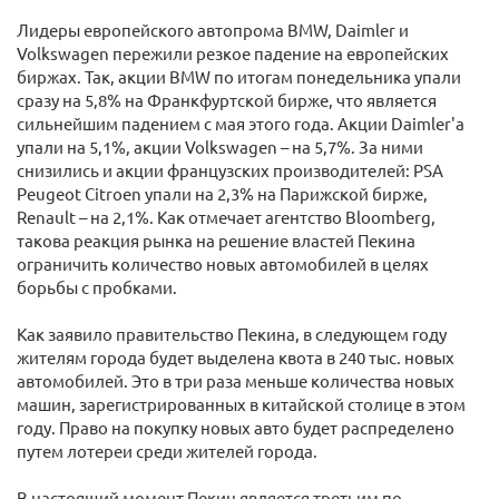
Лидеры европейского автопрома BMW, Daimler и
Volkswagen пережили резкое падение на европейских
биржах. Так, акции BMW по итогам понедельника упали
сразу на 5,8% на Франкфуртской бирже, что является
сильнейшим падением с мая этого года. Акции Daimler'а
упали на 5,1%, акции Volkswagen – на 5,7%. За ними
снизились и акции французских производителей: PSA
Peugeot Citroen упали на 2,3% на Парижской бирже,
Renault – на 2,1%. Как отмечает агентство Bloomberg,
такова реакция рынка на решение властей Пекина
ограничить количество новых автомобилей в целях
борьбы с пробками.
Как заявило правительство Пекина, в следующем году
жителям города будет выделена квота в 240 тыс. новых
автомобилей. Это в три раза меньше количества новых
машин, зарегистрированных в китайской столице в этом
году. Право на покупку новых авто будет распределено
путем лотереи среди жителей города.
В настоящий момент Пекин является третьим по