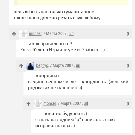
нельзя быть настолько гуманитарием
такое слово должно резать слух любому
monser
, 7 Марта 2007 ,
url
0
а как правильно то ?..
*я за 10 лет в Израиле уже всё забыл… )
bepcyc
, 7 Марта 2007 ,
url
0
координат
в единственном числе — координата (женский
род => так не склоняется)
monser
, 7 Марта 2007 ,
url
0
понятно буду знать )
я сначала с одним "о" написал… фокс
исправил на два ..)