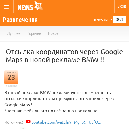
Вход
Развлечения
в мою ленту
2679
Лучшее
Горячее
Новое
Отсылка координатов через Google
Maps в новой рекламе BMW !!
отметили
23
в архиве
В новой рекламе BMW рекламируется возможность
отсылки координатов на прямую в автомобиль через
Google Maps !
*не знаю фейк ли это но всё равно прикольно!
Источник:
youtube.com/watch?v=MgTx9nUJfO...