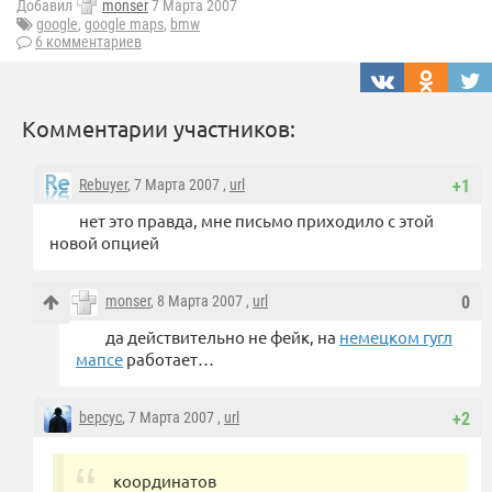
Добавил
monser
7 Марта 2007
google
,
google maps
,
bmw
6 комментариев
Комментарии участников:
Rebuyer
, 7 Марта 2007 ,
url
+1
нет это правда, мне письмо приходило с этой
новой опцией
monser
, 8 Марта 2007 ,
url
0
да действительно не фейк, на
немецком гугл
мапсе
работает…
bepcyc
, 7 Марта 2007 ,
url
+2
координатов