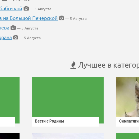
 бабочкой
— 5 Августа
в на Большой Печерской
— 5 Августа
нева
— 5 Августа
орана
— 5 Августа
Лучшее в катего
Вести с Родины
Симпатяги