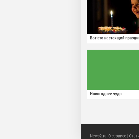
Вот это настоящий праздн
Новогоднее чудо
News2.ru
:
О сервисе
|
Стат