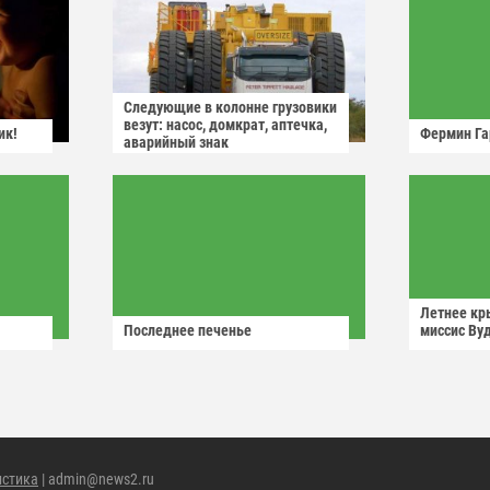
Следующие в колонне грузовики
везут: насос, домкрат, аптечка,
ик!
Фермин Га
аварийный знак
Летнее кр
Последнее печенье
миссис Ву
истика
| admin@news2.ru