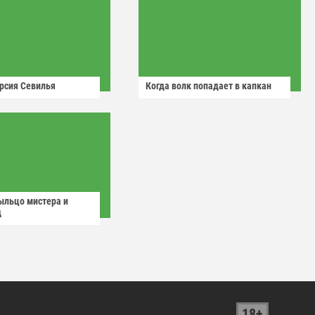
рсия Севилья
Когда волк попадает в капкан
ыльцо мистера и
д
18+