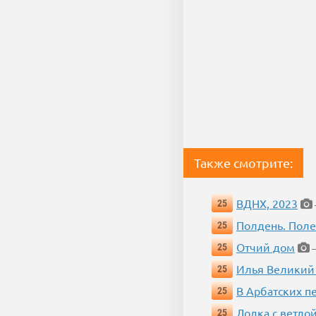
Также смотрите:
ВДНХ, 2023
25
Полдень. Пол
25
Отчий дом
25
—
Илья Великий
25
В Арбатских п
25
Лодка с ветло
25