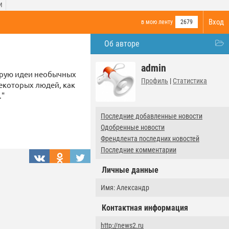
И
Вход
в мою ленту
2679
Об авторе
admin
нирую идеи необычных
Профиль
|
Статистика
екоторых людей, как
."
Последние добавленные новости
Одобренные новости
Френдлента последних новостей
Последние комментарии
Личные данные
Имя: Александр
Контактная информация
http://news2.ru