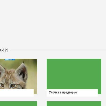
рии
Улочка в предгорье