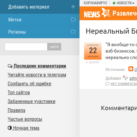
КОРОНАВИРУС
НОВОСТИ
Добавить материал
Развлеч
Метки
Нереальный Б
Регионы
"Я вообще-то 
отметили
22
вэб-бизнесов.
нереально сло
человека
в архиве
Последние комментарии
Источник:
d
Читайте новости в телеграм
Добавил
adm
Сообщить об ошибке
нет коммента
Топ сайтов
Забаненные участники
Комментари
Правила
Частые вопросы
Ночная тема