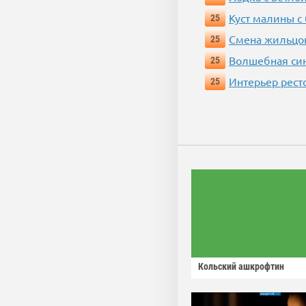
Куст малины с
25
Смена жильцо
25
Волшебная си
25
Интерьер рест
25
Кольский ашкрофтин