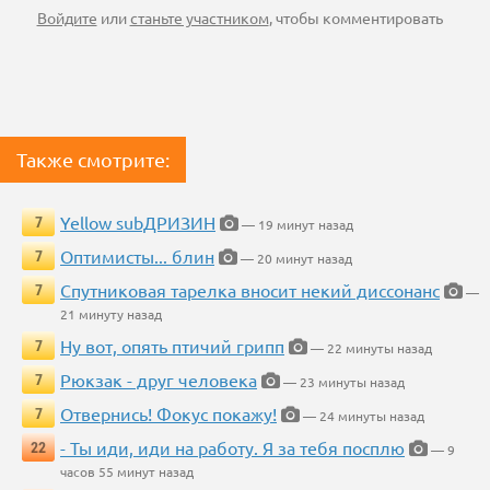
Войдите
или
станьте участником
, чтобы комментировать
Также смотрите:
Yellow subДРИЗИН
7
— 19 минут назад
Оптимисты... блин
7
— 20 минут назад
Спутниковая тарелка вносит некий диссонанс
7
—
21 минуту назад
Ну вот, опять птичий грипп
7
— 22 минуты назад
Рюкзак - друг человека
7
— 23 минуты назад
Отвернись! Фокус покажу!
7
— 24 минуты назад
- Ты иди, иди на работу. Я за тебя посплю
22
— 9
часов 55 минут назад