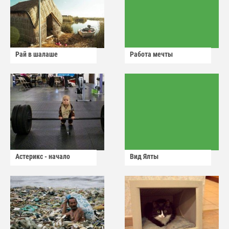
Рай в шалаше
Работа мечты
Астерикс - начало
Вид Ялты