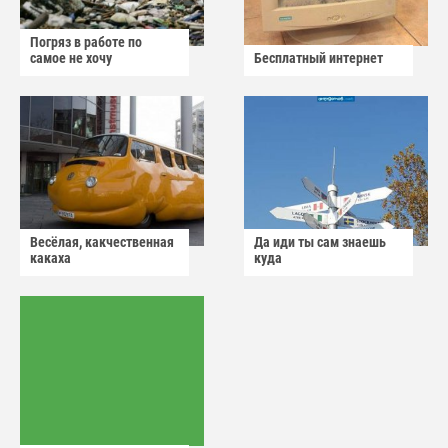
Погряз в работе по
самое не хочу
Бесплатный интернет
Весёлая, какчественная
Да иди ты сам знаешь
какаха
куда