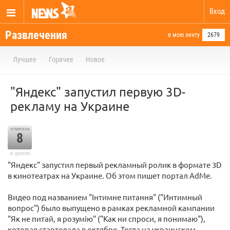
Вход
Развлечения
в мою ленту
2679
Лучшее
Горячее
Новое
"Яндекс" запустил первую 3D-
рекламу на Украине
отметили
8
в архиве
"Яндекс" запустил первый рекламный ролик в формате 3D
в кинотеатрах на Украине. Об этом пишет портал AdMe.
Видео под названием "Інтимне питання" ("Интимный
вопрос") было выпущено в рамках рекламной кампании
"Як не питай, я розумiю" ("Как ни спроси, я понимаю"),
которая стартовала в октябре. Тогда на украинском