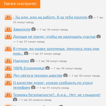
Также смотрите:
- Ты иди, иди на работу. Я за тебя посплю
21
— 1 час
35 минут назад
Завалили
21
— 1 час 36 минут назад
Дальше не поеду, чтобы не разрушать счастья
21
— 1 час 37 минут назад
В глуши, во мраке заточенья, тянулись тихо дни
21
мои...
— 1 час 37 минут назад
Маджонг
21
— 1 час 38 минут назад
100% блондинка!
21
— 1 час 39 минут назад
Луч света в темном царстве
21
— 1 час 40 минут назад
О качестве дорог, можно сообщить по этому
21
телефону
— 1 час 41 минуту назад
Техника безопасности?.. А-а-а... Нет, не слышали!
21
— 1 час 42 минуты назад