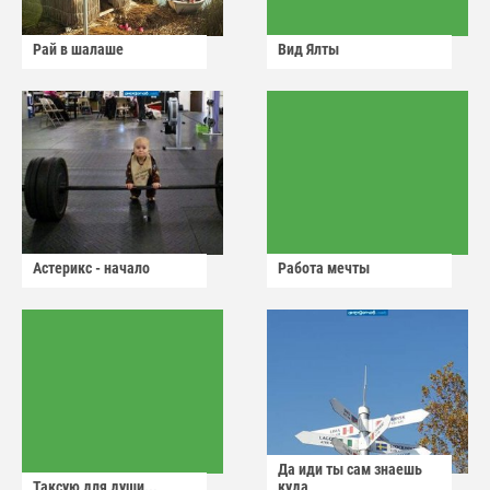
Рай в шалаше
Вид Ялты
Астерикс - начало
Работа мечты
Да иди ты сам знаешь
Таксую для души...
куда