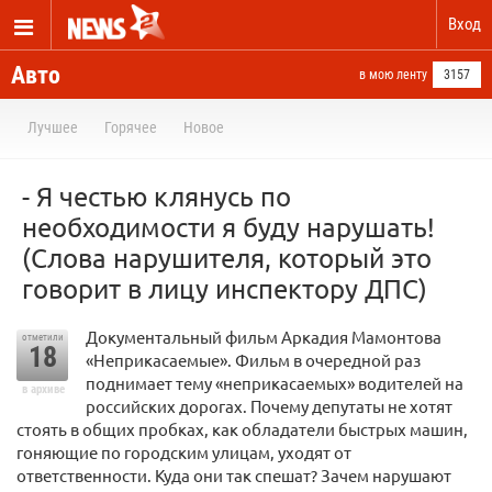
Вход
Авто
в мою ленту
3157
Лучшее
Горячее
Новое
- Я честью клянусь по
необходимости я буду нарушать!
(Слова нарушителя, который это
говорит в лицу инспектору ДПС)
Документальный фильм Аркадия Мамонтова
отметили
18
«Неприкасаемые». Фильм в очередной раз
поднимает тему «неприкасаемых» водителей на
в архиве
российских дорогах. Почему депутаты не хотят
стоять в общих пробках, как обладатели быстрых машин,
гоняющие по городским улицам, уходят от
ответственности. Куда они так спешат? Зачем нарушают