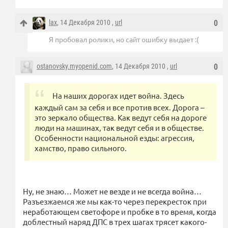
lax
, 14 Декабря 2010 ,
url
0
Я пробовал ролики, но сайт ошибку выдает :(
ostanovsky.myopenid.com
, 14 Декабря 2010 ,
url
0
На наших дорогах идет война. Здесь
каждый сам за себя и все против всех. Дорога –
это зеркало общества. Как ведут себя на дороге
люди на машинах, так ведут себя и в обществе.
Особенности национальной езды: агрессия,
хамство, право сильного.
Ну, не знаю… Может не везде и не всегда война…
Разъезжаемся же мы как-то через перекресток при
неработающем светофоре и пробке в то время, когда
доблестный наряд ДПС в трех шагах трясет какого-