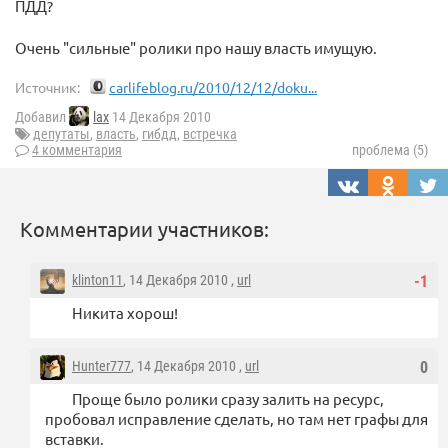
ПДД?
Очень "сильные" ролики про нашу власть имущую.
Источник:
carlifeblog.ru/2010/12/12/doku...
Добавил
lax
14 Декабря 2010
депутаты
,
власть
,
гибдд
,
встречка
4 комментария
проблема (5)
Комментарии участников:
klinton11
, 14 Декабря 2010 ,
url
-1
Никита хорош!
Hunter777
, 14 Декабря 2010 ,
url
0
Проще было ролики сразу залить на ресурс,
пробовал исправление сделать, но там нет графы для
вставки.