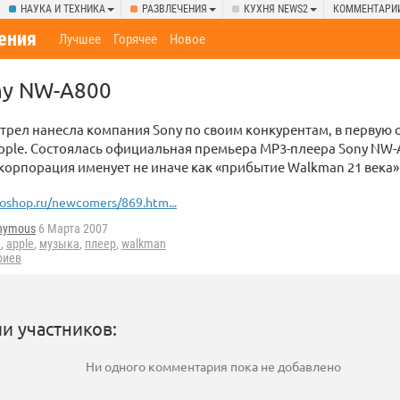
НАУКА И ТЕХНИКА
РАЗВЛЕЧЕНИЯ
КУХНЯ NEWS2
КОММЕНТАРИ
ения
Лучшее
Горячее
Новое
ny NW-A800
рел нанесла компания Sony по своим конкурентам, в первую 
Apple. Состоялась официальная премьера MP3-плеера Sony NW-
корпорация именует не иначе как «прибытие Walkman 21 века»
oshop.ru/newcomers/869.htm...
nymous
6 Марта 2007
d
,
apple
,
музыка
,
плеер
,
walkman
риев
и участников:
Ни одного комментария пока не добавлено