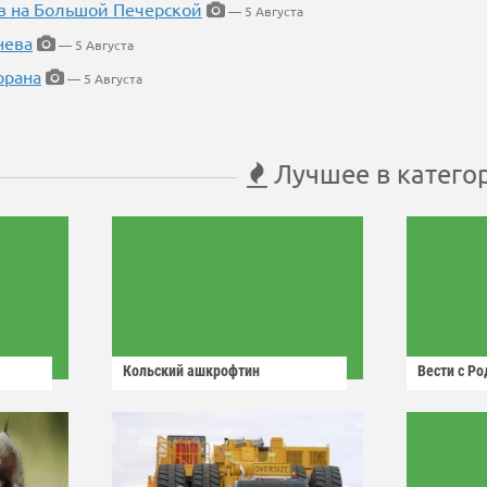
в на Большой Печерской
— 5 Августа
нева
— 5 Августа
орана
— 5 Августа
Лучшее в катего
Кольский ашкрофтин
Вести с Р