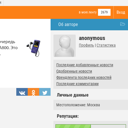
И
Вход
в мою ленту
2679
Об авторе
anonymous
очередь
Профиль
|
Статистика
A800. Это
.
Последние добавленные новости
Одобренные новости
Френдлента последних новостей
Последние комментарии
Личные данные
Местоположение: Москва
Репутация: