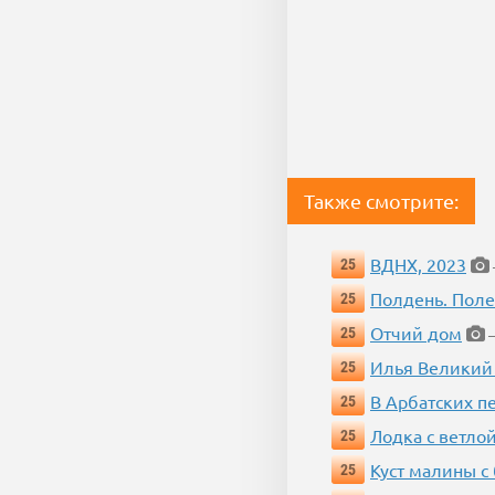
Также смотрите:
ВДНХ, 2023
25
Полдень. Пол
25
Отчий дом
25
—
Илья Великий
25
В Арбатских п
25
Лодка с ветло
25
Куст малины с
25