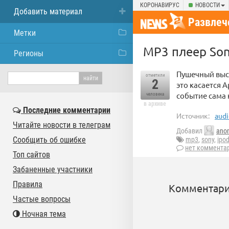
КОРОНАВИРУС
НОВОСТИ
Добавить материал
Развлеч
Метки
MP3 плеер So
Регионы
Пушечный выст
отметили
2
это касается 
событие сама 
человека
в архиве
Последние комментарии
Источник:
audi
Читайте новости в телеграм
Добавил
ano
Сообщить об ошибке
mp3
,
sony
,
ipo
нет коммента
Топ сайтов
Забаненные участники
Правила
Комментари
Частые вопросы
Ночная тема