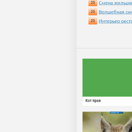
Смена жильцо
25
Волшебная си
25
Интерьер рест
25
Кот прав