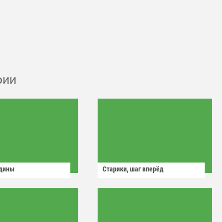
рии
одины
Старики, шаг вперёд