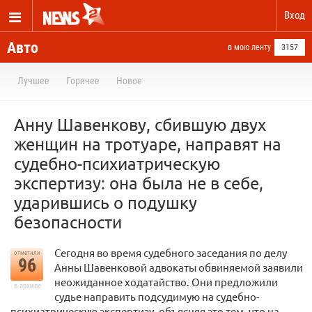
Вход
Авто
в мою ленту
3157
Лучшее
Горячее
Новое
Анну Шавенкову, сбившую двух
женщин на тротуаре, направят на
судебно-психиатрическую
экспертизу: она была не в себе,
ударившись о подушку
безопасности
Сегодня во время судебного заседания по делу
отметили
96
Анны Шавенковой адвокаты обвиняемой заявили
неожиданное ходатайство. Они предложили
в архиве
судье направить подсудимую на судебно-
психиатрическую экспертизу, объясняя это тем, что на