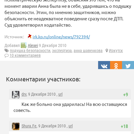
момент аварии Анна была не в себе, ударившись о подушку
безопасности. Этим, по мнению защитников, можно
объяснить ее неадекватное поведение сразу после ДТП.
Суд удовлетворил ходатайство.
Источник:
irk.kp.ru/online/news/792394/
Добавил
Alexei
9 Декабря 2010
подушка безопасности
,
экспертиза
,
анна шавенкова
Иркутск
10 комментариев
Комментарии участников:
drv
, 9 Декабря 2010 ,
url
+9
Как же больно она ударилась! На всю оставшуюся
совесть.
Shura.Fe
, 9 Декабря 2010 ,
url
+18