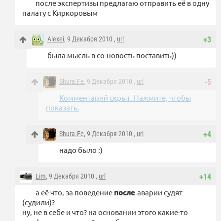
после экспертизы предлагаю отправить её в одну
палату с Киркоровым
Alexei
, 9 Декабря 2010 ,
url
+3
была мысль в со-новость поставить))
Shura.Fe
, 9 Декабря 2010 ,
url
-5
Комментарий скрыт. Нажмите, чтобы
показать.
Shura.Fe
, 9 Декабря 2010 ,
url
+4
надо было :)
Lim
, 9 Декабря 2010 ,
url
+14
а её что, за поведение
после
аварии судят
(судили)?
ну, не в себе и что? на основании этого какие-то