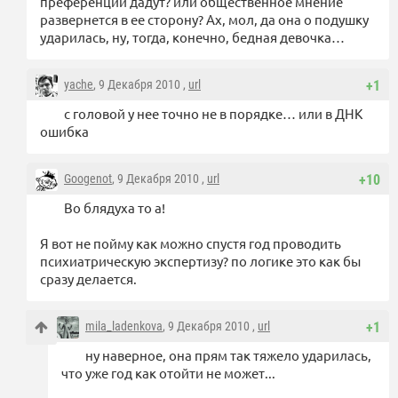
преференции дадут? или общественное мнение
развернется в ее сторону? Ах, мол, да она о подушку
ударилась, ну, тогда, конечно, бедная девочка…
yache
, 9 Декабря 2010 ,
url
+1
с головой у нее точно не в порядке… или в ДНК
ошибка
Googenot
, 9 Декабря 2010 ,
url
+10
Во блядуха то а!
Я вот не пойму как можно спустя год проводить
психиатрическую экспертизу? по логике это как бы
сразу делается.
mila_ladenkova
, 9 Декабря 2010 ,
url
+1
ну наверное, она прям так тяжело ударилась,
что уже год как отойти не может...