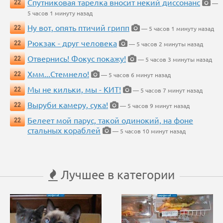
Спутниковая тарелка вносит некий диссонанс
22
—
5 часов 1 минуту назад
Ну вот, опять птичий грипп
22
— 5 часов 1 минуту назад
Рюкзак - друг человека
22
— 5 часов 2 минуты назад
Отвернись! Фокус покажу!
22
— 5 часов 3 минуты назад
Хмм...Стемнело!
22
— 5 часов 6 минут назад
Мы не кильки, мы - КИТ!
22
— 5 часов 7 минут назад
Выруби камеру, сука!
22
— 5 часов 9 минут назад
Белеет мой парус, такой одинокий, на фоне
22
стальных кораблей
— 5 часов 10 минут назад
Лучшее в категории