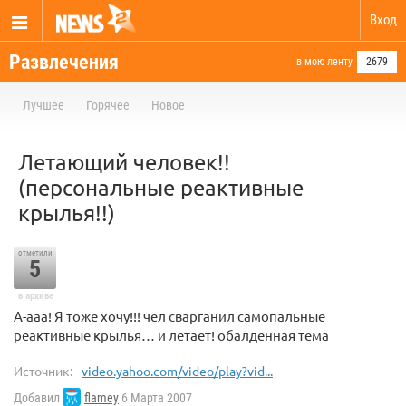
Вход
Развлечения
в мою ленту
2679
Лучшее
Горячее
Новое
Летающий человек!!
(персональные реактивные
крылья!!)
отметили
5
в архиве
А-ааа! Я тоже хочу!!! чел сварганил самопальные
реактивные крылья… и летает! обалденная тема
Источник:
video.yahoo.com/video/play?vid...
Добавил
flamey
6 Марта 2007