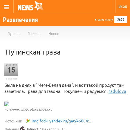
Вход
Развлечения
в мою ленту
2679
Лучшее
Горячее
Новое
Путинская трава
отметили
15
в архиве
Была на днях в "Меге-Белая дача", и вот такой продукт там
заметила. Трава для газона. Покупаем и радуемся.
radulova
источник: img-fotki.yandex.ru
Источник:
img-fotki.yandex.ru/get/4606/r...
Добавил
latpost
7 Декабря 2010