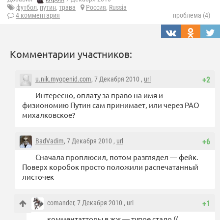
футбол
,
путин
,
трава
Россия
,
Russia
4 комментария
проблема (4)
Комментарии участников:
u.nik.myopenid.com
, 7 Декабря 2010 ,
url
+2
Интересно, оплату за право на имя и
физиономию Путин сам принимает, или через РАО
михалковское?
BadVadim
, 7 Декабря 2010 ,
url
+6
Сначала проплюсил, потом разглядел — фейк.
Поверх коробок просто положили распечатанный
листочек
comander
, 7 Декабря 2010 ,
url
+1
комментатторы в жж — тупое стадо ((