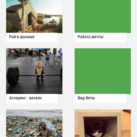
Рай в шалаше
Работа мечты
Астерикс - начало
Вид Ялты