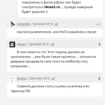
изысканно и философски там будет
смотреться и
News2.ru
… правда наверное
будет дороже :)
comander
, 7 Декабря 2010 ,
url
+1
прочие развлечения. или КиО в крайнем случае
vguzev
, 7 Декабря 2010 ,
url
0
В чем новость-то? Этот парень далеко не
оригинален… уже были такие проекты… помнится
девушка продавала свое тело на isellbody.com,
например…
Kochec
, 8 Декабря 2010 ,
url
0
Главной должна стать ссылка на упячку или
луркмор XD