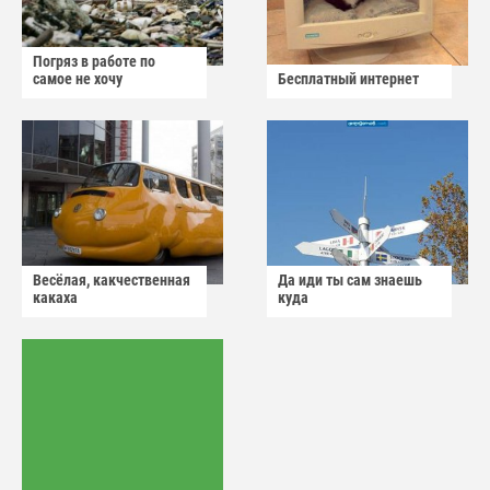
Погряз в работе по
самое не хочу
Бесплатный интернет
Весёлая, какчественная
Да иди ты сам знаешь
какаха
куда