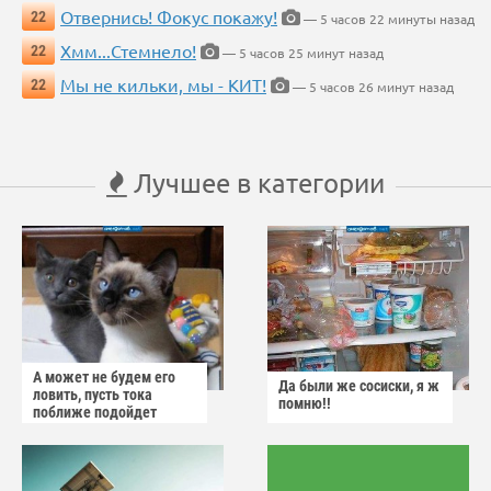
Отвернись! Фокус покажу!
22
— 5 часов 22 минуты назад
Хмм...Стемнело!
22
— 5 часов 25 минут назад
Мы не кильки, мы - КИТ!
22
— 5 часов 26 минут назад
Лучшее в категории
А может не будем его
Да были же сосиски, я ж
ловить, пусть тока
помню!!
поближе подойдет