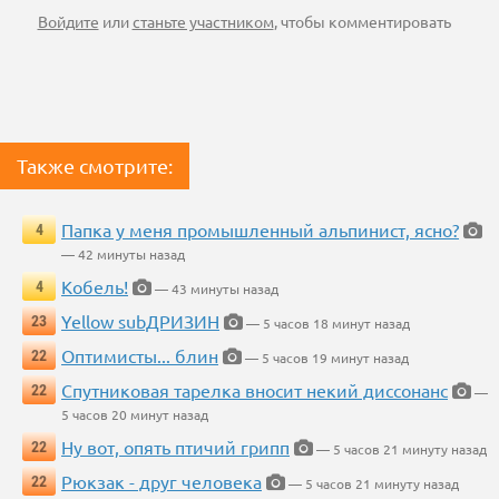
Войдите
или
станьте участником
, чтобы комментировать
Также смотрите:
Папка у меня промышленный альпинист, ясно?
4
— 42 минуты назад
Кобель!
4
— 43 минуты назад
Yellow subДРИЗИН
23
— 5 часов 18 минут назад
Оптимисты... блин
22
— 5 часов 19 минут назад
Спутниковая тарелка вносит некий диссонанс
22
—
5 часов 20 минут назад
Ну вот, опять птичий грипп
22
— 5 часов 21 минуту назад
Рюкзак - друг человека
22
— 5 часов 21 минуту назад