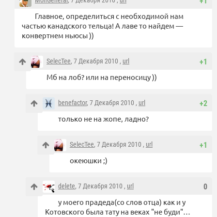
MonGeneral
, 7 Декабря 2010 ,
url
+1
Главное, определиться с необходимой нам
частью канадского тельца! А лаве то найдем —
конвертнем ньюсы ))
SelecTee
, 7 Декабря 2010 ,
url
+1
Мб на лоб? или на переносицу ))
benefactor
, 7 Декабря 2010 ,
url
+2
только не на жопе, ладно?
SelecTee
, 7 Декабря 2010 ,
url
+1
океюшки ;)
delete
, 7 Декабря 2010 ,
url
0
у моего прадеда(со слов отца) как и у
Котовского была тату на веках "не буди"…