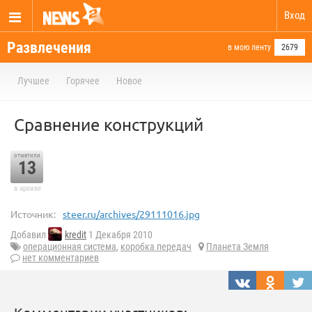
Вход
Развлечения
в мою ленту
2679
Лучшее
Горячее
Новое
Сравнение конструкций
отметили
13
в архиве
Источник:
steer.ru/archives/29111016.jpg
Добавил
kredit
1 Декабря 2010
операционная система
,
коробка передач
Планета Земля
нет комментариев