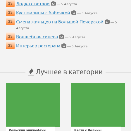
Лодка с ветлой
25
— 5 Августа
Куст малины с бабочкой
25
— 5 Августа
Смена жильцов на Большой Печерской
25
— 5
Августа
Волшебная синева
25
— 5 Августа
Интерьер ресторана
25
— 5 Августа
Лучшее в категории
Кольский ашкрофтин
Вести с Родины