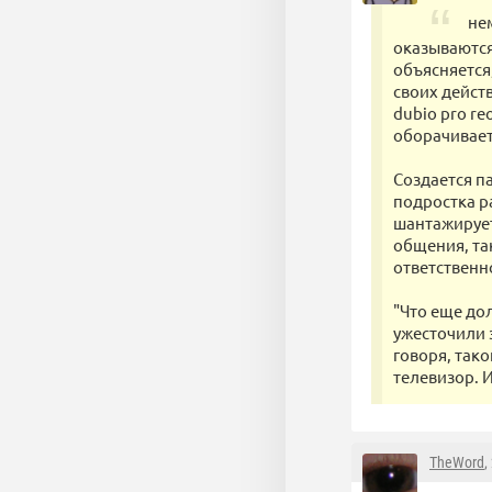
не
оказываются
объясняется,
своих дейст
dubio pro re
оборачивает
Создается п
подростка р
шантажирует
общения, та
ответственн
"Что еще до
ужесточили 
говоря, тако
телевизор. 
TheWord
,