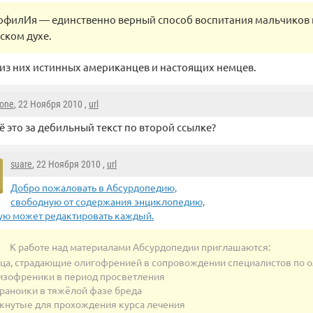
офилИя — единственно верный способ воспитания мальчиков 
ском духе.
из них истинных американцев и настоящих немцев.
one
, 22 Ноября 2010 ,
url
ё это за дебильный текст по второй ссылке?
suare
, 22 Ноября 2010 ,
url
Добро пожаловать в Абсурдопедию,
свободную от содержания энциклопедию,
ую может редактировать каждый.
К работе над материалами Абсурдопедии приглашаются:
ца, страдающие олигофренией в сопровождении специалистов по 
зофреники в период просветления
раноики в тяжёлой фазе бреда
кнутые для прохождения курса лечения