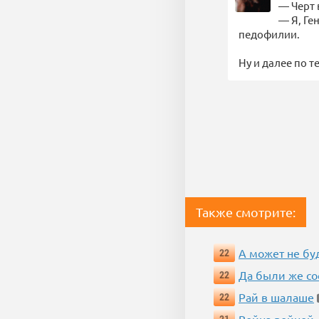
— Черт 
— Я, Ге
педофилии.
Ну и далее по т
Также смотрите:
А может не бу
22
Да были же со
22
Рай в шалаше
22
Война войной,
21