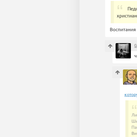
Пед
христиан
Воспитания 
G
ч
котор
Ли
Ши
Па
Ви