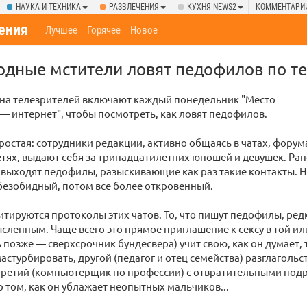
НАУКА И ТЕХНИКА
РАЗВЛЕЧЕНИЯ
КУХНЯ NEWS2
КОММЕНТАРИ
ения
Лучшее
Горячее
Новое
дные мстители ловят педофилов по т
на телезрителей включают каждый понедельник "Место
— интернет", чтобы посмотреть, как ловят педофилов.
ростая: сотрудники редакции, активно общаясь в чатах, форум
тях, выдают себя за тринадцатилетних юношей и девушек. Ран
 выходят педофилы, разыскивающие как раз такие контакты. Н
 безобидный, потом все более откровенный.
итируются протоколы этих чатов. То, что пишут педофилы, ре
сленным. Чаще всего это прямое приглашение к сексу в той и
ь позже — сверхсрочник бундесвера) учит свою, как он думает
астурбировать, другой (педагог и отец семейства) разглагольс
третий (компьютерщик по профессии) с отвратительными под
о том, как он ублажает неопытных мальчиков...