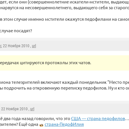
удет, если они (совершеннолетние искатели-мстители, выдающи
 нарвутся на несовершеннолетнего, выдающего себя за старог
 в этом случае именно мстители окажутся педофилами на само
 случае посадят?
r
, 22 Ноября 2010 ,
url
передачах цитируются протоколы этих чатов.
ллиона телезрителей включают каждый понедельник "Место п
бы подрочить на откровенную переписку педофилов. Ну и кто о
, 22 Ноября 2010 ,
url
ё два года назад говорили, что это
США — страна педофилов
…
зителен? Ещё одна
страна-ПедофИлия