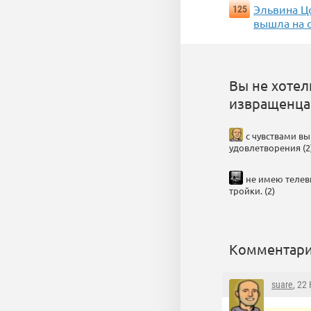
Эльвина Цо
125
вышла на с
Вы не хотел
извращенца
с чувствами вы
удовлетворения (2
не имею телев
тройки. (2)
Комментари
suare
, 22