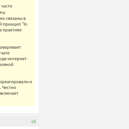
 часто
Это
но связаны в
 принцип "In
на практике
говаривает
 чате
де интернет-
оловной
рореагировали и
. Честно
 включает
+5