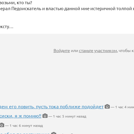
возьми, кто ты?
нерал Педоискатель и властью данной мне истеричной толпой 
ексту…
Войдите
или
станьте участником
, чтобы
дем его ловить, пусть тока поближе подойдет
— 1 час 4 ми
сиски, я ж помню!!
— 1 час 5 минут назад
— 1 час 6 минут назад
 а обед по расписанию