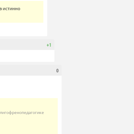
в истинно
+1
0
олигофренопедагогике