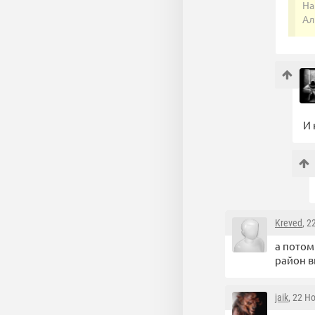
На
Ал
И 
Kreved
, 2
а потом
район в
jaik
, 22 Н