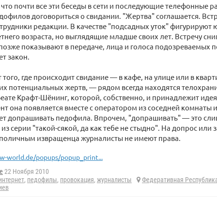
, что почти все эти беседы в сети и последующие телефонные 
офилов договориться о свидании. "Жертва" соглашается. Встре
трудники редакции. В качестве "подсадных уток" фигурируют
него возраста, но выглядящие младше своих лет. Встречу сн
 позже показывают в передаче, лица и голоса подозреваемых
ет закон.
 того, где происходит свидание — в кафе, на улице или в квар
 потенциальных жертв, — рядом всегда находятся телохрани
еате Крафт-Шёнинг, которой, собственно, и принадлежит идея
нт она появляется вместе с оператором из соседней комнаты и
ет допрашивать педофила. Впрочем, "допрашивать" — это сли
 из серии "такой-сякой, да как тебе не стыдно". На допрос или
 поличным извращенца журналисты не имеют права.
w-world.de/popups/popup_print...
e
22 Ноября 2010
интернет
,
педофилы
,
провокация
,
журналисты
Федеративная Республик
иев