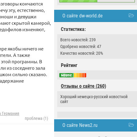
разговоры кончаются
чу эту, естественно,
О сайте dw-world.de
 юноши и девушки
имают скрытой камерой,
 педофилов изменяют,
Статистика:
Всего новостей: 239
Одобрено новостей: 47
тире якобы ничего не
Качество новостей: 20%
тели. А также
 этой программы. В
Рейтинг
ли из соседнего зала
шком сильно сказано.
 задержание
Отзывы о сайте (260)
Хороший немецко-русский новостной
сайт
а Германия
проблема (1)
О сайте News2.ru