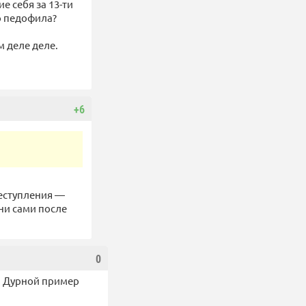
е себя за 13-ти
о педофила?
м деле деле.
+6
реступления —
ни сами после
0
 Дурной пример