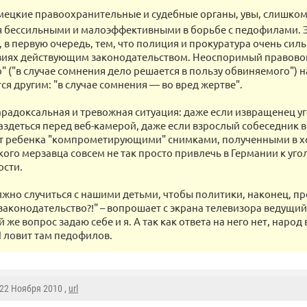
мецкие правоохранительные и судебные органы, увы, слишком
 бессильными и малоэффективными в борьбе с педофилами. 
 в первую очередь, тем, что полиция и прокуратура очень силь
виях действующим законодательством. Неоспоримый правовой
o" ("в случае сомнения дело решается в пользу обвиняемого") 
ся другим: "в случае сомнения — во вред жертве".
арадоксальная и тревожная ситуация: даже если извращенец у
аздеться перед веб-камерой, даже если взрослый собеседник в
 ребенка "компрометирующими" снимками, полученными в хо
кого мерзавца совсем не так просто привлечь в Германии к уг
ости.
лжно случиться с нашими детьми, чтобы политики, наконец, п
законодательство?!" – вопрошает с экрана телевизора ведущий
й же вопрос задаю себе и я. А так как ответа на него нет, народ
И ловит там педофилов.
 22 Ноября 2010 ,
url