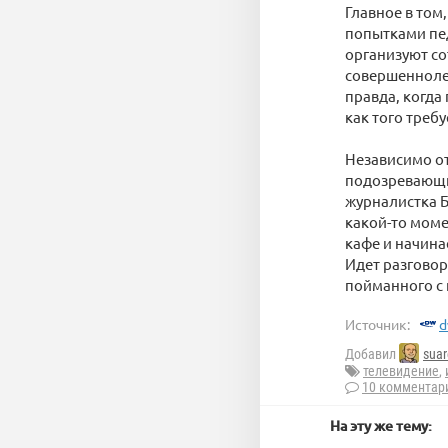
Главное в том
попытками пед
организуют со
совершеннолет
правда, когда
как того требу
Независимо от
подозревающих
журналистка Б
какой-то моме
кафе и начина
Идет разговор
пойманного с
Источник:
d
Добавил
suar
телевидение
,
10 комментар
На эту же тему: