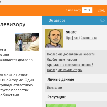
И
Вход
в мою ленту
2679
Об авторе
елевизору
suare
Профиль
|
Статистика
ах и
о или
Последние добавленные новости
ачинается диалог в
Одобренные новости
Френдлента последних новостей
Последние комментарии
дко можно назвать
Личные данные
ли иной форме. Один
, тринадцатилетнюю
Имя: suare
твует о прелестях
робностями
Репутация: