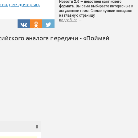
Новости 2.0 — новостной сайт нового
 над ее дочерью,
формата.
Вы сами выбираете интересные и
актуальные темы. Самые лучшие попадают
на главную страницу.
подробнее
→
сийского аналога передачи - «Поймай
0