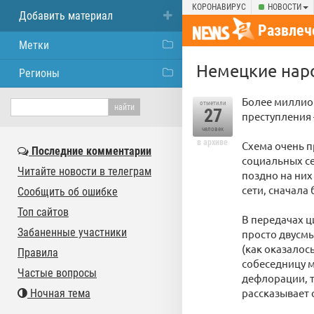
КОРОНАВИРУС
НОВОСТИ
Добавить материал
Развлеч
Метки
Немецкие наро
Регионы
Более миллио
отметили
27
преступления 
человек
в архиве
Схема очень п
Последние комментарии
социальных се
Читайте новости в телеграм
поздно на них
сети, сначала
Сообщить об ошибке
Топ сайтов
В передачах ц
Забаненные участники
просто двусмы
(как оказалос
Правила
собеседницу м
Частые вопросы
дефлорации, 
рассказывает 
Ночная тема