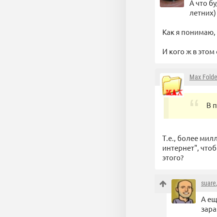
А что б
летних)
Как я понимаю,
И кого ж в этом
Max Folde
В 
Т.е., более ми
интернет", что
этого?
suare
А ещ
зара