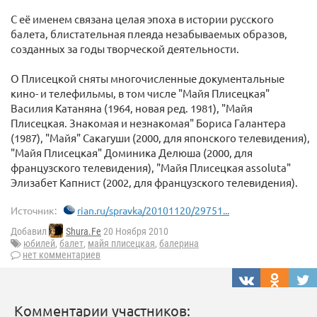
С её именем связана целая эпоха в истории русского
балета, блистательная плеяда незабываемых образов,
созданных за годы творческой деятельности.
О Плисецкой сняты многочисленные документальные
кино- и телефильмы, в том числе "Майя Плисецкая"
Василия Катаняна (1964, новая ред. 1981), "Майя
Плисецкая. Знакомая и незнакомая" Бориса Галантера
(1987), "Майя" Сакагуши (2000, для японского телевидения),
"Майя Плисецкая" Доминика Делюша (2000, для
французского телевидения), "Майя Плисецкая assoluta"
Элизабет Капнист (2002, для французского телевидения).
Источник:
rian.ru/spravka/20101120/29751...
Добавил
Shura.Fe
20 Ноября 2010
юбилей
,
балет
,
майя плисецкая
,
балерина
нет комментариев
Комментарии участников: