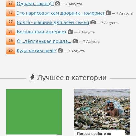
Однако, самец!!!
27
— 7 Августа
Это нарисовал сам дворник - юморист
27
— 7 Августа
Волга - машина для всей семьи
27
— 7 Августа
Бесплатный интернет
31
— 7 Августа
О....тёпленькая пошла...
26
— 7 Августа
Куда летим шеф?
26
— 7 Августа
Лучшее в категории
Погряз в работе по