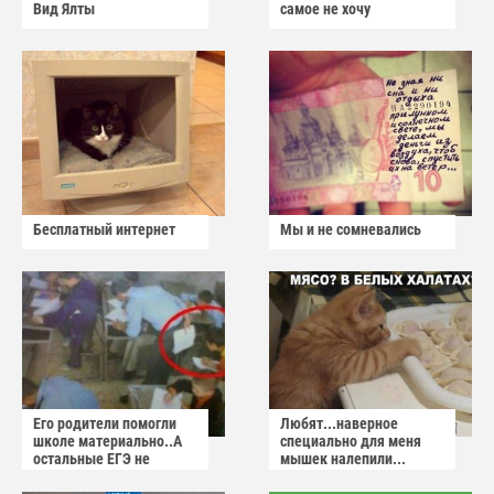
Вид Ялты
самое не хочу
Бесплатный интернет
Мы и не сомневались
Его родители помогли
Любят...наверное
школе материально..А
специально для меня
остальные ЕГЭ не
мышек налепили...
сдадут