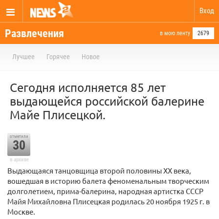
Вход
Развлечения
в мою ленту
2679
Лучшее
Горячее
Новое
Сегодня исполняется 85 лет
выдающейся российской балерине
Майе Плисецкой.
отметили
30
в архиве
Выдающаяся танцовщица второй половины XX века,
вошедшая в историю балета феноменальным творческим
долголетием, прима-балерина, народная артистка СССР
Майя Михайловна Плисецкая родилась 20 ноября 1925 г. в
Москве.