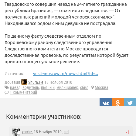
Твардовского совершил наезд на 24-летнего гражданина
республики Бразилия, — отметили в ведомстве. — От
полученных ранений молодой человек скончался".
Находившаяся рядом с ним девушка не пострадала.
По данному факту следственным отделом по
Хорошёвскому району следственного управления
Следственного комитета по Москве проводится
доследственная проверка, по результатам которой будет
принято процессуальное решение.
Источник:
vesti-moscow.ru/rnews.html?id=...
Добавил
Shura.Fe
18 Ноября 2010
наезд
,
водитель
,
пьяный
,
милиционер
,
сбил
Москва
1 комментарий
Комментарии участников:
yache
, 18 Ноября 2010 ,
url
-1