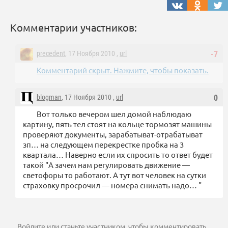
Комментарии участников:
precedent
, 17 Ноября 2010 ,
url
-7
Комментарий скрыт. Нажмите, чтобы показать.
blogman
, 17 Ноября 2010 ,
url
0
Вот только вечером шел домой наблюдаю
картину, пять тел стоят на кольце тормозят машины
проверяют документы, зарабатыват-отрабатыват
зп… на следующем перекрестке пробка на 3
квартала… Наверно если их спросить то ответ будет
такой "А зачем нам регулировать движение —
светофоры то работают. А тут вот человек на сутки
страховку просрочил — номера снимать надо… "
Войдите
или
станьте участником
, чтобы комментировать