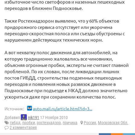
избыточное число светофоров и наземных пешеходных
переходов в ближнем Подмосковье.
Также Ростехнадзором выявлено, что у 60% объектов
придорожного сервиса отсутствует или укорочена
переходно-скоростная полоса или съезды обустроены с
нарушением действующих технических норм.
А вот нехватку полос движения для автомобилей, на
которую традиционно жаловались все чиновники,
объясняя огромные пробки, эксперты не считают главной
проблемой. По их словам, после ликвидации лишних
постов ГИБДД, строительства подземных пешеходных
переходов и появления новых развязок движение в
Подмосковье при подъезде к МКАД должно значительно
ускориться даже при сохранении количества полос.
Источник:
auto.mail.ru/article.html?id=3...
Добавил
nik191
17 Ноября 2010
гибдд
,
пробки
,
ростехнадзор
,
причина
Россия
,
Московская Обл.
2 комментария