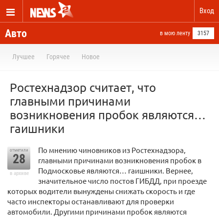
Вход
Авто
в мою ленту
3157
Лучшее
Горячее
Новое
Ростехнадзор считает, что
главными причинами
возникновения пробок являются…
гаишники
По мнению чиновников из Ростехнадзора,
отметили
28
главными причинами возникновения пробок в
Подмосковье являются… гаишники. Вернее,
в архиве
значительное число постов ГИБДД, при проезде
которых водители вынуждены снижать скорость и где
часто инспекторы останавливают для проверки
автомобили. Другими причинами пробок являются