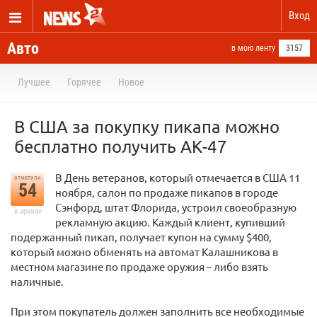
Вход
Авто
в мою ленту
3157
Лучшее
Горячее
Новое
В США за покупку пикапа можно
бесплатно получить АК-47
В День ветеранов, который отмечается в США 11
отметили
54
ноября, салон по продаже пикапов в городе
Сэнфорд, штат Флорида, устроил своеобразную
в архиве
рекламную акцию. Каждый клиент, купивший
подержанный пикап, получает купон на сумму $400,
который можно обменять на автомат Калашникова в
местном магазине по продаже оружия – либо взять
наличные.
При этом покупатель должен заполнить все необходимые