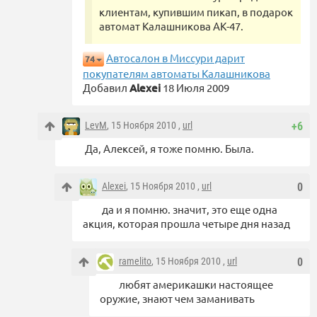
клиентам, купившим пикап, в подарок
автомат Калашникова АК-47.
Автосалон в Миссури дарит
74
покупателям автоматы Калашникова
Добавил
Alexei
18 Июля 2009
LevM
, 15 Ноября 2010 ,
url
+6
Да, Алексей, я тоже помню. Была.
Alexei
, 15 Ноября 2010 ,
url
0
да и я помню. значит, это еще одна
акция, которая прошла четыре дня назад
ramelito
, 15 Ноября 2010 ,
url
0
любят америкашки настоящее
оружие, знают чем заманивать