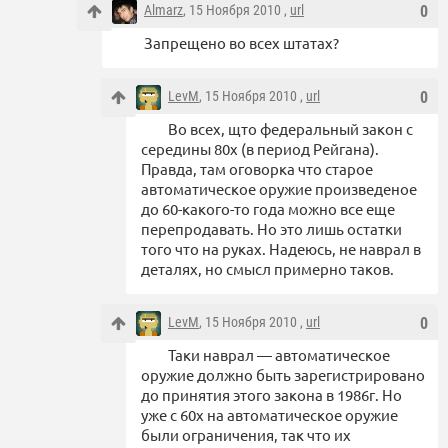
Almarz
, 15 Ноября 2010 ,
url
0
Запрещено во всех штатах?
LevM
, 15 Ноября 2010 ,
url
0
Во всех, щто федеральный закон с
середины 80х (в период Рейгана).
Правда, там оговорка что старое
автоматическое оружие произведеное
до 60-какого-то года можно все еще
перепродавать. Но это лишь остатки
того что на руках. Надеюсь, не наврал в
деталях, но смысл примерно таков.
LevM
, 15 Ноября 2010 ,
url
0
Таки наврал — автоматическое
оружие должно быть зарегистрировано
до принятия этого закона в 1986г. Но
уже с 60х на автоматическое оружие
были ограничения, так что их