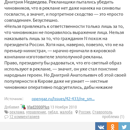
Дмитрия Медведева. Рекламщики пытались убедить
чиновников, что в рекламе нет даже намека на символы
госвласти, а значит, и портретное сходство — это «просто
совпадение». Безуспешно.
«Нельзя привлекать к ответственности только лишь за то,
что чиновникам не понравилось выражение лица. Нельзя
наказывать лишь за то, что гражданин N похож на
президента России. Хотя нам, наверно, повезло, что не на
премьер-министра», — мрачно ерничали в кировской
компании-изготовителе злополучной рекламы.
Право, президенту бы радоваться, что его светлый образ
используют в рекламе, — значит, он уже стал поистине
народным героем. Но Дмитрий Анатольевич об этой своей
популярности в Кирове даже не узнает — местные
чиновники оперативно подсуетились, дабы никакие
Источник:
opengaz.ru/issues/42-433/ne_sm...
Добавил
Vlad2000Plus
13 Ноября 2010
реклама
,
управление
,
гибдд
,
жалоба
Россия
,
Ставрополь
12 комментариев
проблема (1)