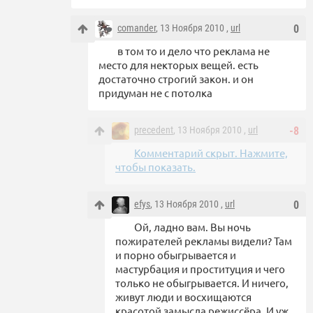
comander
, 13 Ноября 2010 ,
url
0
в том то и дело что реклама не
место для некторых вещей. есть
достаточно строгий закон. и он
придуман не с потолка
precedent
, 13 Ноября 2010 ,
url
-8
Комментарий скрыт. Нажмите,
чтобы показать.
efys
, 13 Ноября 2010 ,
url
0
Ой, ладно вам. Вы ночь
пожирателей рекламы видели? Там
и порно обыгрывается и
мастурбация и проституция и чего
только не обыгрывается. И ничего,
живут люди и восхищаются
красотой замысла режиссёра. И уж