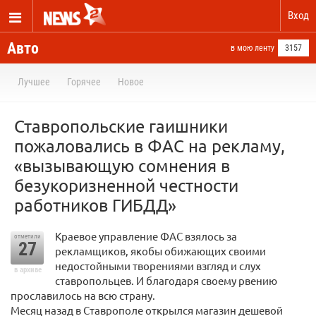
Вход
Авто
в мою ленту
3157
Лучшее
Горячее
Новое
Ставропольские гаишники
пожаловались в ФАС на рекламу,
«вызывающую сомнения в
безукоризненной честности
работников ГИБДД»
Краевое управление ФАС взялось за
отметили
27
рекламщиков, якобы обижающих своими
недостойными творениями взгляд и слух
в архиве
ставропольцев. И благодаря своему рвению
прославилось на всю страну.
Месяц назад в Ставрополе открылся магазин дешевой