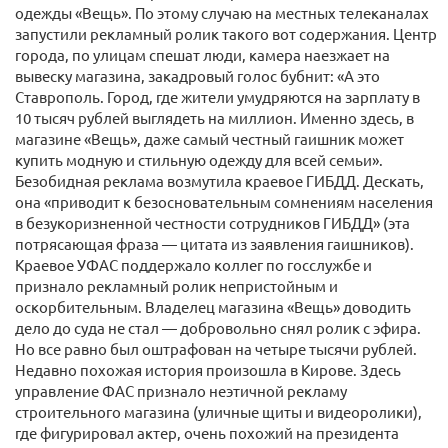
одежды «Вещь». По этому случаю на местных телеканалах
запустили рекламный ролик такого вот содержания. Центр
города, по улицам спешат люди, камера наезжает на
вывеску магазина, закадровый голос бубнит: «А это
Ставрополь. Город, где жители умудряются на зарплату в
10 тысяч рублей выглядеть на миллион. Именно здесь, в
магазине «Вещь», даже самый честный гаишник может
купить модную и стильную одежду для всей семьи».
Безобидная реклама возмутила краевое ГИБДД. Дескать,
она «приводит к безосновательным сомнениям населения
в безукоризненной честности сотрудников ГИБДД» (эта
потрясающая фраза — цитата из заявления гаишников).
Краевое УФАС поддержало коллег по госслужбе и
признало рекламный ролик непристойным и
оскорбительным. Владелец магазина «Вещь» доводить
дело до суда не стал — добровольно снял ролик с эфира.
Но все равно был оштрафован на четыре тысячи рублей.
Недавно похожая история произошла в Кирове. Здесь
управление ФАС признало неэтичной рекламу
строительного магазина (уличные щиты и видеоролики),
где фигурировал актер, очень похожий на президента