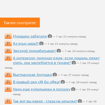
Также смотрите:
Мурашки забегали
21
— 1 час 22 минуты назад
Аз есьм царь!!!
21
— 1 час 23 минуты назад
Звездой подрабатывает
21
— 1 час 24 минуты назад
А интересно- подумал ежик- если лошадь ляжет
21
спать, она захлебнется в тумане?
— 1 час 25 минут
назад
Вьетнамская Золушка
21
— 1 час 27 минут назад
В правый ряд с@ би с@ка!
21
— 1 час 28 минут назад
Надо еще купальники в полоску
21
— 1 час 29 минут
назад
Так вот вы какие - глаза на затылке!
21
— 1 час 30