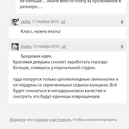
не меньше… иначе внести плату за проживание в
размере….
yache
, 11 Ноября 2010 ,
url
0
Класс, нужно ехать!
mumu
, 12 Ноября 2010 ,
url
0
Бредовая идея.
Красивая девушка сможет заработать гораздо
больше, снявшись у нормальной студии.
туда попрутся только целлюлоидные свиноматки и
их пердуны со скрюченными седыми концами. Всё
будет сниматься в мегадерьмовом качестве и
смотреть это будут единицы извращенцев.
Войдите
или
станьте участником
, чтобы комментировать