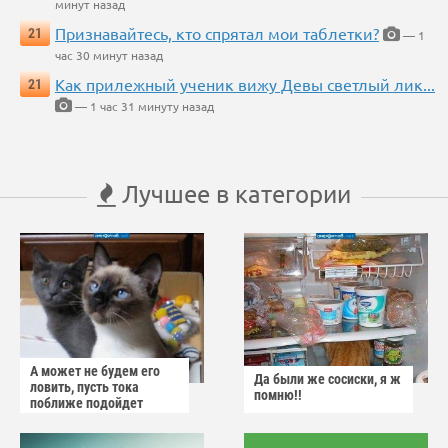
минут назад
Признавайтесь, кто спрятал мои таблетки?
21
— 1
час 30 минут назад
Как прилежный ученик вижу Девы светлый лик...
21
— 1 час 31 минуту назад
Лучшее в категории
А может не будем его
Да были же сосиски, я ж
ловить, пусть тока
помню!!
поближе подойдет