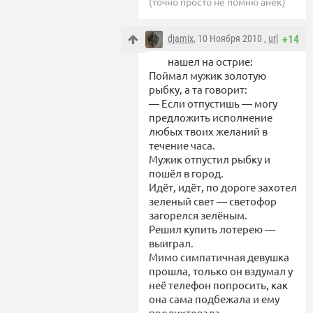
(точно просто не помню анек)
djamix
, 10 Ноября 2010 ,
url
+14
нашел на острие:
Поймал мужик золотую
рыбку, а та говорит:
— Если отпустишь — могу
предложить исполнение
любых твоих желаний в
течение часа.
Мужик отпустил рыбку и
пошёл в город.
Идёт, идёт, по дороге захотел
зеленый свет — светофор
загорелся зелёным.
Решил купить лотерею —
выиграл.
Мимо симпатичная девушка
прошла, только он вздумал у
неё телефон попросить, как
она сама подбежала и ему
продиктовала.