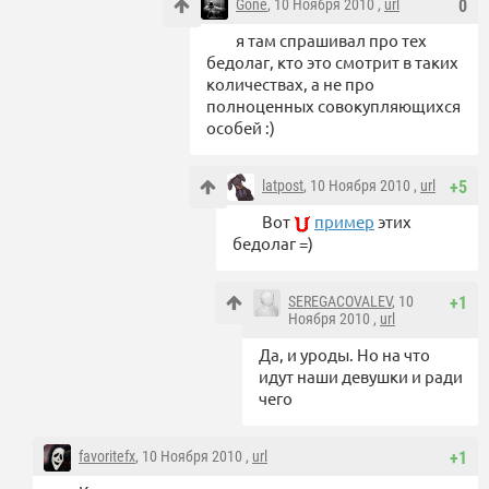
Gone
, 10 Ноября 2010 ,
url
0
я там спрашивал про тех
бедолаг, кто это смотрит в таких
количествах, а не про
полноценных совокупляющихся
особей :)
latpost
, 10 Ноября 2010 ,
url
+5
Вот
пример
этих
бедолаг =)
SEREGACOVALEV
, 10
+1
Ноября 2010 ,
url
Да, и уроды. Но на что
идут наши девушки и ради
чего
favoritefx
, 10 Ноября 2010 ,
url
+1