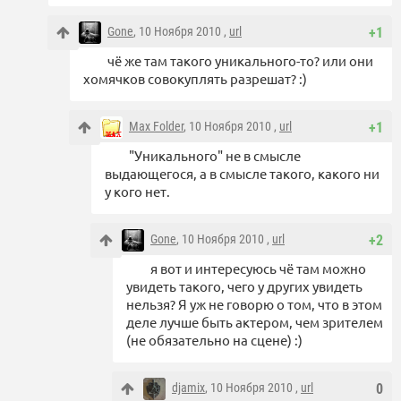
Gone
, 10 Ноября 2010 ,
url
+1
чё же там такого уникального-то? или они
хомячков совокуплять разрешат? :)
Max Folder
, 10 Ноября 2010 ,
url
+1
"Уникального" не в смысле
выдающегося, а в смысле такого, какого ни
у кого нет.
Gone
, 10 Ноября 2010 ,
url
+2
я вот и интересуюсь чё там можно
увидеть такого, чего у других увидеть
нельзя? Я уж не говорю о том, что в этом
деле лучше быть актером, чем зрителем
(не обязательно на сцене) :)
djamix
, 10 Ноября 2010 ,
url
0