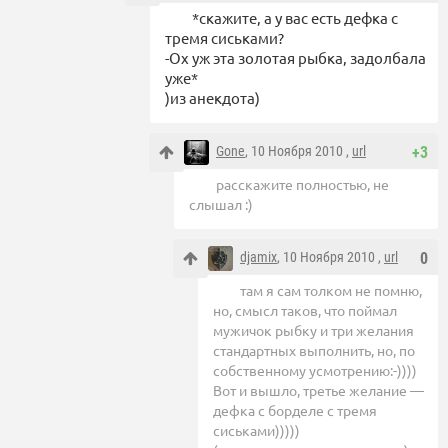
*скажите, а у вас есть дефка с
тремя сиськами?
-Ох уж эта золотая рыбка, задолбала
уже*
)из анекдота)
Gone
, 10 Ноября 2010 ,
url
+3
расскажите полностью, не
слышал :)
djamix
, 10 Ноября 2010 ,
url
0
там я сам толком не помню,
но, смысл таков, что поймал
мужичок рыбку и три желания
стандартных выполнить, но, по
собственному усмотрению:-))))
Вот и вышло, третье желание —
дефка с борделе с тремя
сиськами)))))