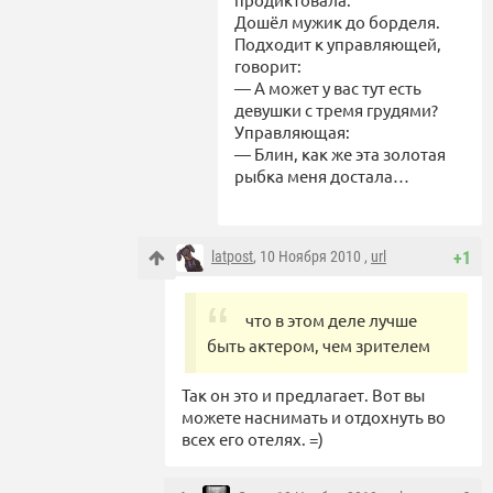
Дошёл мужик до борделя.
Подходит к управляющей,
говорит:
— А может у вас тут есть
девушки с тремя грудями?
Управляющая:
— Блин, как же эта золотая
рыбка меня достала…
latpost
, 10 Ноября 2010 ,
url
+1
что в этом деле лучше
быть актером, чем зрителем
Так он это и предлагает. Вот вы
можете наснимать и отдохнуть во
всех его отелях. =)