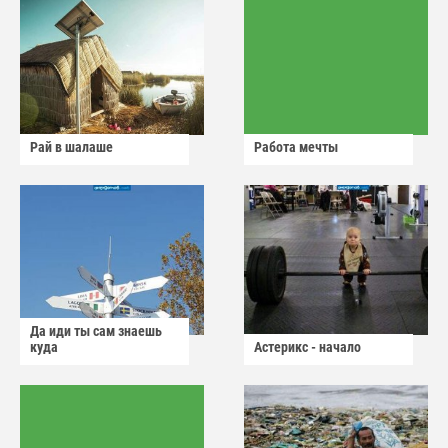
Рай в шалаше
Работа мечты
Да иди ты сам знаешь
куда
Астерикс - начало