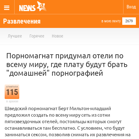
Вход
Развлечения
в мою ленту
2679
Лучшее
Горячее
Новое
Порномагнат придумал отели по
всему миру, где плату будут брать
"домашней" порнографией
отметили
115
в архиве
Шведский порномагнат Берт Мильтон-младший
предложил создать по всему миру сеть из сотни
пятизвездочных отелей, постояльцы которых смогут
останавливаться там бесплатно. С условием, что будут
заниматься сексом, позволив снимать их развлечения на