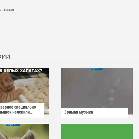
ут назад
рии
аверное специально
мышек налепили...
Зримая музыка