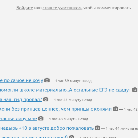
Войдите
или
станьте участником
, чтобы комментировать
е по самое не хочу
— 1 час 39 минут назад
помогли школе материально..А остальные ЕГЭ не сдадут
а наш гид пропал?
— 1 час 41 минуту назад
кони без принцев ценнее, чем принцы с конями
— 1 час 42
частье лапу мне
— 1 час 43 минуты назад
Анадырь +10 в августе добро пожаловать
— 1 час 44 минуты н
 учитель по муз.литературе))
— 1 час 45 минут назад