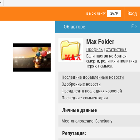
И
Вход
в мою ленту
2679
Об авторе
Max Folder
Профиль
|
Статистика
Если паства не боится
смерти, религия и политика
теряют смысл.
Последние добавленные новости
Одобренные новости
Френдлента последних новостей
Последние комментарии
Личные данные
Местоположение: Sanctuary
Репутация: