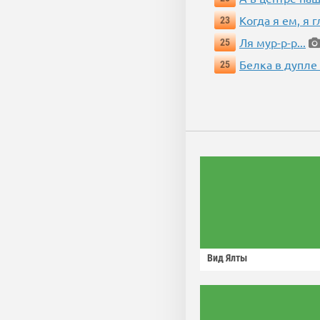
Когда я ем, я 
23
Ля мур-р-р...
25
Белка в дупле
25
Вид Ялты