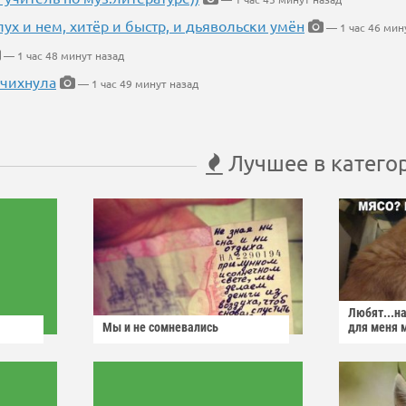
глух и нем, хитёр и быстр, и дьявольски умён
— 1 час 46 мин
— 1 час 48 минут назад
 чихнула
— 1 час 49 минут назад
Лучшее в катего
Любят...н
Мы и не сомневались
для меня 