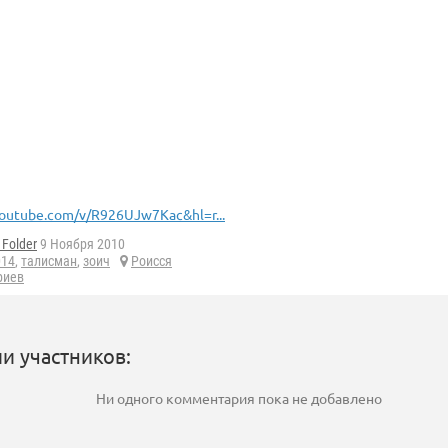
outube.com/v/R926UJw7Kac&hl=r...
Folder
9 Ноября 2010
014
,
талисман
,
зоич
Роисся
риев
и участников:
Ни одного комментария пока не добавлено