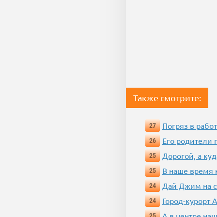
Также смотрите:
Погряз в работ
27
Его родители 
26
Дорогой, а куд
25
В наше время 
25
Дай Джим на с
24
Город-курорт 
24
А в центре наш
25