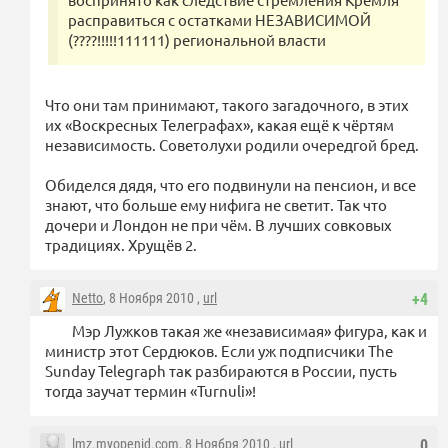
расправиться с остатками НЕЗАВИСИМОЙ
(????!!!!!111111) региональной власти
Что они там принимают, такого загадочного, в этих
их «Воскресных Телеграфах», какая ещё к чёртям
независимость. Советолухи родили очередгой бред.
Обиделся дядя, что его подвинули на пенсион, и все
знают, что больше ему нифига не светит. Так что
дочери и Лондон не при чём. В лучших совковых
традициях. Хрущёв 2.
Netto
, 8 Ноября 2010 ,
url
+4
Мэр Лужков такая же «независимая» фигура, как и
министр этот Сердюков. Если уж подписчики The
Sunday Telegraph так разбираются в России, пусть
тогда заучат термин «Turnuli»!
lmz.myopenid.com
, 8 Ноября 2010 ,
url
0