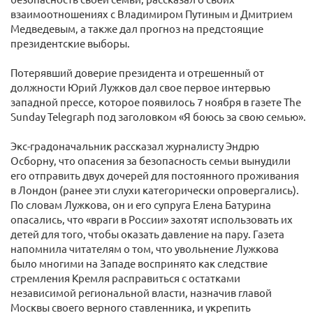
взаимоотношениях с Владимиром Путиным и Дмитрием
Медведевым, а также дал прогноз на предстоящие
президентские выборы.
Потерявший доверие президента и отрешенный от
должности Юрий Лужков дал свое первое интервью
западной прессе, которое появилось 7 ноября в газете The
Sunday Telegraph под заголовком «Я боюсь за свою семью».
Экс-градоначальник рассказал журналисту Эндрю
Осборну, что опасения за безопасность семьи вынудили
его отправить двух дочерей для постоянного проживания
в Лондон (ранее эти слухи категорически опровергались).
По словам Лужкова, он и его супруга Елена Батурина
опасались, что «враги в России» захотят использовать их
детей для того, чтобы оказать давление на пару. Газета
напомнила читателям о том, что увольнение Лужкова
было многими на Западе воспринято как следствие
стремления Кремля расправиться с остатками
независимой региональной власти, назначив главой
Москвы своего верного ставленника, и укрепить