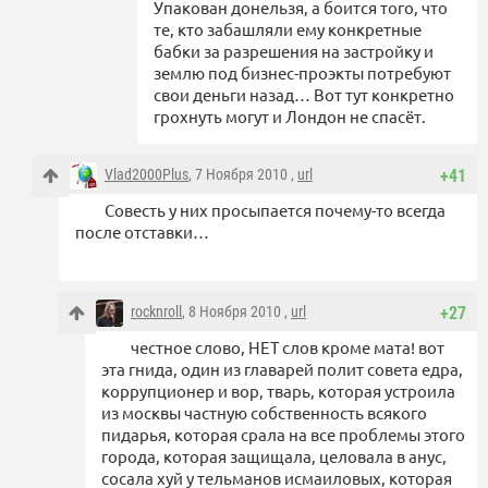
Упакован донельзя, а боится того, что
те, кто забашляли ему конкретные
бабки за разрешения на застройку и
землю под бизнес-проэкты потребуют
свои деньги назад… Вот тут конкретно
грохнуть могут и Лондон не спасёт.
Vlad2000Plus
, 7 Ноября 2010 ,
url
+41
Совесть у них просыпается почему-то всегда
после отставки…
rocknroll
, 8 Ноября 2010 ,
url
+27
честное слово, НЕТ слов кроме мата! вот
эта гнида, один из главарей полит совета едра,
коррупционер и вор, тварь, которая устроила
из москвы частную собственность всякого
пидарья, которая срала на все проблемы этого
города, которая защищала, целовала в анус,
сосала хуй у тельманов исмаиловых, которая