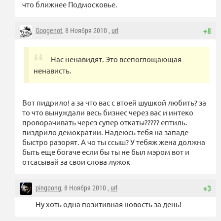
что ближнее Подмосковье.
Googenot
, 8 Ноября 2010 ,
url
+8
Нас ненавидят. Это всепоглощающая
ненависть.
Вот пидрило! а за что вас с втоей шушкой любить? за
то что вынуждали весь бизнес через вас и интеко
проворачивать через супер откаты????? ептиль.
пиздрило демократии. Надеюсь тебя на западе
быстро разорят. А чо ты ссыш? У тебяж жена должна
быть еще богаче если бы ты не был мэром вот и
отсасывай за свои слова лужок
pingpong
, 8 Ноября 2010 ,
url
+3
Ну хоть одна позитивная новость за день!