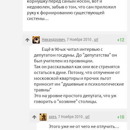
кормушку перед самым носом, вот и
недоволен, забыв о том, что сам приложил
руку к формированию существующей
системы…
Никандрович
, 7 Ноября 2010 ,
url
+12
Ещё в 90-ых читал интервью с
депутатом госдумы. До "депутатства" он
был учителем из провинции.
Так он рассказывал как они все стремятся
остаться в думе. Потому, что отлучение от
московской квартиры и прочих льгот
приносит им "душевные и психологические
травмы"
Это на уровне простого депутата, что уж
говорить о "хозяине" столицы.
axes
, 7 Ноября 2010 ,
url
+10
Этого уже не от чего не отлучить…