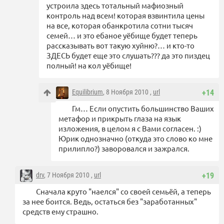
устроила здесь тотальный мафиозный
контроль над всем! которая взвинтила цены
на все, которая обанкротила сотни тысяч
семей… и это ебаное уёбище будет теперь
рассказывать вот такую хуйню?… и кто-то
ЗДЕСЬ будет еще это слушать??? да это пиздец
полный! на кол уёбище!
Equilibrium
, 8 Ноября 2010 ,
url
+14
Гм… Если опустить большинство Ваших
метафор и прикрыть глаза на язык
изложения, в целом я с Вами согласен. :)
Юрик однозначно (откуда это слово ко мне
прилипло?) заворовался и зажрался.
drv
, 7 Ноября 2010 ,
url
+19
Сначала круто "наелся" со своей семьёй, а теперь
за нее боится. Ведь, остаться без "заработанных"
средств ему страшно.