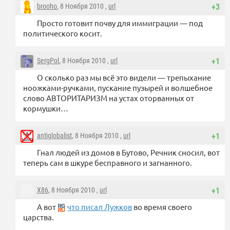
brooho
, 8 Ноября 2010 ,
url
+3
Просто готовит почву для иммиграции — под
политического косит.
SergPol
, 8 Ноября 2010 ,
url
+1
О сколько раз мы всё это видели — трепыхание
ноожками-ручками, пускание пузырей и волшебное
слово АВТОРИТАРИЗМ на устах оторванных от
кормушки…
antiglobalist
, 8 Ноября 2010 ,
url
+1
Гнал людей из домов в Бутово, Речник сносил, вот
теперь сам в шкуре бесправного и загнанного.
X86
, 8 Ноября 2010 ,
url
+1
А вот
что писал Лужков
во время своего
царства.