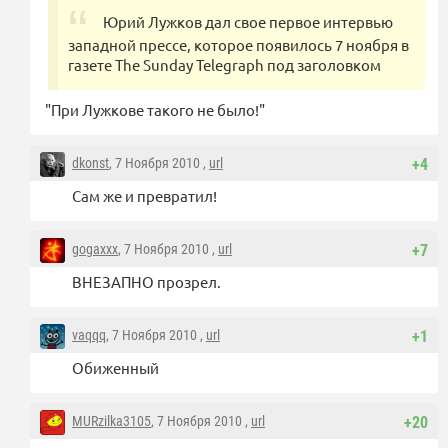
Юрий Лужков дал свое первое интервью
западной прессе, которое появилось 7 ноября в
газете The Sunday Telegraph под заголовком
"При Лужкове такого не было!"
dkonst
, 7 Ноября 2010 ,
url
+4
Сам же и превратил!
gogaxxx
, 7 Ноября 2010 ,
url
+7
ВНЕЗАПНО прозрел.
vaqqq
, 7 Ноября 2010 ,
url
+1
Обиженный
MURzilka3105
, 7 Ноября 2010 ,
url
+20