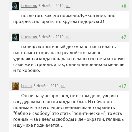
fakenews
, 8 Ноября 2010 ,
url
+6
после того как его поимелиЛужков внезапно
прозрев стал орать что кругом пидорасы :D
fakenews
, 8 Ноября 2010 ,
url
+7
налицо когнитивный диссонанс. наша власть
настолько оторвана от реалий что наивно
удивляются когда попадают в лапы системы которую
сами же и строили. а так, одним чиновником меньше
и то хорошо.
bearm
, 8 Ноября 2010 ,
url
+17
Он ни разу не прозрел, не в этом дело, уверяю
вас, дураком то он ни когда не был. И сейчас он
понимает что его единственный шанс сохранить
"бабло и свободу" это стать "политическим", то есть
гонимым за идеалы свободы и демократии, глядишь
и шумиха поднимется…