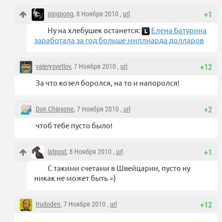
pingpong
, 8 Ноября 2010 ,
url
+1
Ну на хлебушек останется:
Елена Батурина
заработала за год больше миллиарда долларов
valerysvetlov
, 7 Ноября 2010 ,
url
+12
За что козел боролся, на то и напоролся!
Don Chipsone
, 7 Ноября 2010 ,
url
+2
чтоб тебе пусто было!
latpost
, 8 Ноября 2010 ,
url
+1
С такими счетами в Швейцарии, пусто ну
никак не может быть =)
trudoden
, 7 Ноября 2010 ,
url
+12