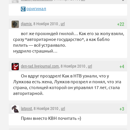
оригинал
djamix
, 8 Ноября 2010 ,
url
+22
вот же прохиндей гнилой… Как его за жопу взяли,
сразу *авторитарное государство*, а как бабло
пилить — всё устраивало.
мудрило страшный…
den-rad.livejournal.com
, 8 Ноября 2010 ,
url
+4
Он вдруг проздрел! Как в НТВ узнали, что у
Лужкова есть жена, Лужков прозрел и понял, что эта
страна, столицей которой он управлял 17 лет, стала
авторитарной.
latpost
, 8 Ноября 2010 ,
url
+3
Прям вместо КВН почитать =)