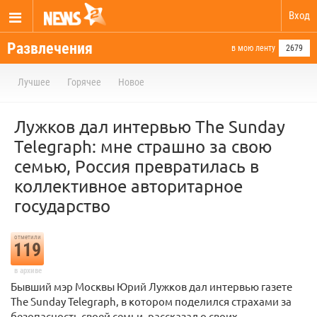
Вход
Развлечения
в мою ленту
2679
Лучшее
Горячее
Новое
Лужков дал интервью The Sunday
Telegraph: мне страшно за свою
семью, Россия превратилась в
коллективное авторитарное
государство
отметили
119
в архиве
Бывший мэр Москвы Юрий Лужков дал интервью газете
The Sunday Telegraph, в котором поделился страхами за
безопасность своей семьи, рассказал о своих