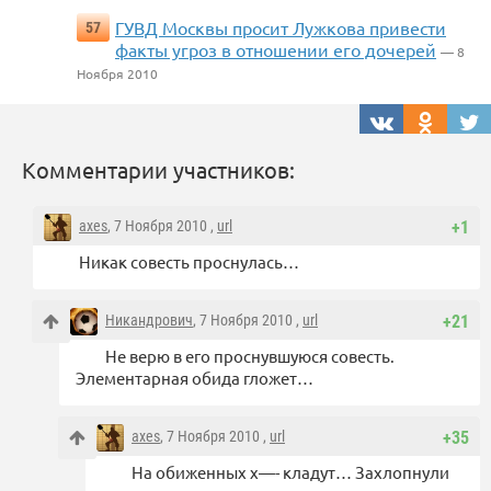
ГУВД Москвы просит Лужкова привести
57
факты угроз в отношении его дочерей
— 8
Ноября 2010
Комментарии участников:
axes
, 7 Ноября 2010 ,
url
+1
Никак совесть проснулась…
Никандрович
, 7 Ноября 2010 ,
url
+21
Не верю в его проснувшуюся совесть.
Элементарная обида гложет…
axes
, 7 Ноября 2010 ,
url
+35
На обиженных х—- кладут… Захлопнули