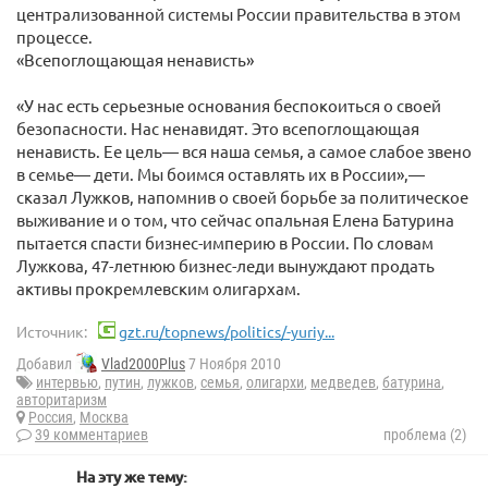
централизованной системы России правительства в этом
процессе.
«Всепоглощающая ненависть»
«У нас есть серьезные основания беспокоиться о своей
безопасности. Нас ненавидят. Это всепоглощающая
ненависть. Ее цель— вся наша семья, а самое слабое звено
в семье— дети. Мы боимся оставлять их в России»,—
сказал Лужков, напомнив о своей борьбе за политическое
выживание и о том, что сейчас опальная Елена Батурина
пытается спасти бизнес-империю в России. По словам
Лужкова, 47-летнюю бизнес-леди вынуждают продать
активы прокремлевским олигархам.
Источник:
gzt.ru/topnews/politics/-yuriy...
Добавил
Vlad2000Plus
7 Ноября 2010
интервью
,
путин
,
лужков
,
семья
,
олигархи
,
медведев
,
батурина
,
авторитаризм
Россия
,
Москва
39 комментариев
проблема (2)
На эту же тему: