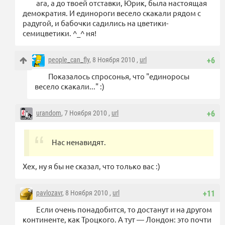
ага, а до твоей отставки, Юрик, была настоящая
демократия. И единороги весело скакали рядом с
радугой, и бабочки садились на цветики-
семицветики. ^_^ ня!
people_can_fly
, 8 Ноября 2010 ,
url
+6
Показалось спросонья, что "единоросы
весело скакали..." :)
urandom
, 7 Ноября 2010 ,
url
+6
Нас ненавидят.
Хех, ну я бы не сказал, что только вас :)
pavlozavr
, 8 Ноября 2010 ,
url
+11
Если очень понадобится, то достанут и на другом
континенте, как Троцкого. А тут — Лондон: это почти