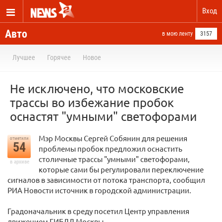
Вход
Авто
в мою ленту
3157
Лучшее
Горячее
Новое
Не исключено, что московские
трассы во избежание пробок
оснастят "умными" светофорами
Мэр Москвы Сергей Собянин для решения
отметили
54
проблемы пробок предложил оснастить
столичные трассы "умными" светофорами,
в архиве
которые сами бы регулировали переключение
сигналов в зависимости от потока транспорта, сообщил
РИА Новости источник в городской администрации.
Градоначальник в среду посетил Центр управления
движением ГИБДД Москвы.