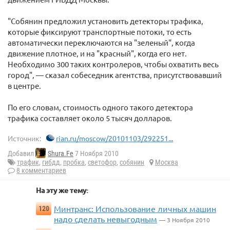
"Собянин предложил установить детекторы трафика,
которые фиксируют транспортные потоки, то есть
автоматически переключаются на "зеленый", когда
движение плотное, и на "красный", когда его нет.
Необходимо 300 таких контролеров, чтобы охватить весь
город", — сказал собеседник агентства, присутствовавший
в центре.
По его словам, стоимость одного такого детектора
трафика составляет около 5 тысяч долларов.
Источник:
rian.ru/moscow/20101103/292251...
Добавил
Shura.Fe
7 Ноября 2010
трафик
,
гибдд
,
пробка
,
светофор
,
собянин
Москва
8 комментариев
На эту же тему:
Минтранс: Использование личных машин
120
надо сделать невыгодным
— 3 Ноября 2010