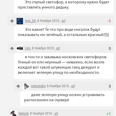
Это глупый светофор, к которому нужно будет
приставлять умного дядьку.
Iron_69
, 8 Ноября 2010 ,
url
-1
Это какие? Те что при виде мигалок будут
показывать им зелёный, а остальным красный?)))
Lim
, 8 Ноября 2010 ,
url
0
в том-то и закавыка московских светофоров.
Умный он или неумный — неважно, если возле
каждой вот такой штукенции гаец дежурит и
включает зеленую улицу по необходимости.
comander
, 8 Ноября 2010 ,
url
0
даже зеленую улицу можно устравивать
расписанием на сервере
latpost
, 8 Ноября 2010 ,
url
+1