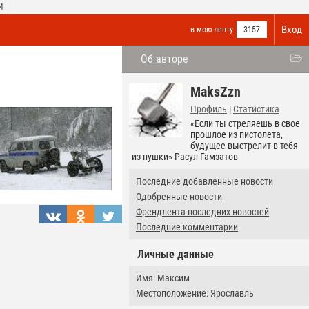
И
Вход
в мою ленту
3157
Об авторе
MaksZzn
Профиль
|
Статистика
«Если ты стреляешь в свое
прошлое из пистолета,
будущее выстрелит в тебя
из пушки» Расул Гамзатов
Последние добавленные новости
Одобренные новости
Френдлента последних новостей
Последние комментарии
Личные данные
Имя: Максим
Местоположение: Ярославль