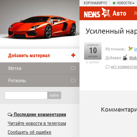
КОРОНАВИРУС
НОВОСТИ
Авто
Л
Усиленный нар
отметили
10
Источник:
i
Добавить материал
человек
Добавил
Mak
в архиве
нет коммента
Метки
Регионы
Комментари
Последние комментарии
Читайте новости в телеграм
Сообщить об ошибке