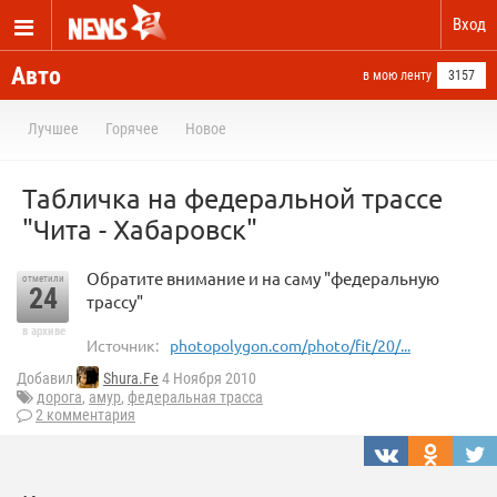
Вход
Авто
в мою ленту
3157
Лучшее
Горячее
Новое
Табличка на федеральной трассе
"Чита - Хабаровск"
Обратите внимание и на саму "федеральную
отметили
24
трассу"
в архиве
Источник:
photopolygon.com/photo/fit/20/...
Добавил
Shura.Fe
4 Ноября 2010
дорога
,
амур
,
федеральная трасса
2 комментария