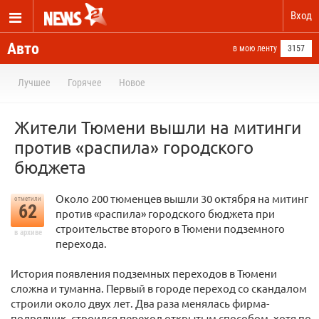
Вход
Авто
в мою ленту
3157
Лучшее
Горячее
Новое
Жители Тюмени вышли на митинги
против «распила» городского
бюджета
Около 200 тюменцев вышли 30 октября на митинг
отметили
62
против «распила» городского бюджета при
строительстве второго в Тюмени подземного
в архиве
перехода.
История появления подземных переходов в Тюмени
сложна и туманна. Первый в городе переход со скандалом
строили около двух лет. Два раза менялась фирма-
подрядчик, строился переход открытым способом, хотя по