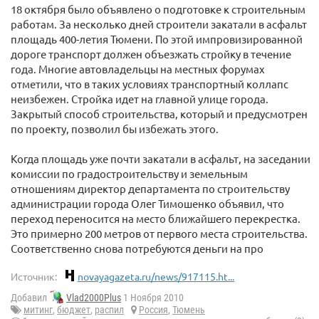
18 октября было объявлено о подготовке к строительным
работам. За несколько дней строители закатали в асфальт
площадь 400-летия Тюмени. По этой импровизированной
дороге транспорт должен объезжать стройку в течение
года. Многие автовладельцы на местных форумах
отметили, что в таких условиях транспортный коллапс
неизбежен. Стройка идет на главной улице города.
Закрытый способ строительства, который и предусмотрен
по проекту, позволил бы избежать этого.
Когда площадь уже почти закатали в асфальт, на заседании
комиссии по градостроительству и земельным
отношениям директор департамента по строительству
администрации города Олег Тимошенко объявил, что
переход переносится на место ближайшего перекрестка.
Это примерно 200 метров от первого места строительства.
Соответственно снова потребуются деньги на про
Источник:
novayagazeta.ru/news/917115.ht...
Добавил
Vlad2000Plus
1 Ноября 2010
митинг
,
бюджет
,
распил
Россия
,
Тюмень