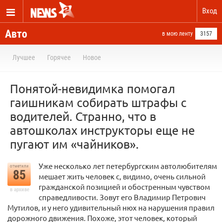
Вход
Авто
в мою ленту
3157
Лучшее
Горячее
Новое
Понятой-невидимка помогал
гаишникам собирать штрафы с
водителей. Странно, что в
автошколах инструкторы еще не
пугают им «чайников».
Уже несколько лет петербургским автолюбителям
отметили
85
мешает жить человек с, видимо, очень сильной
гражданской позицией и обостренным чувством
в архиве
справедливости. Зовут его Владимир Петрович
Мутилов, и у него удивительный нюх на нарушения правил
дорожного движения. Похоже, этот человек, который