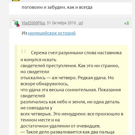
поговоим и забудем. как и всегда
Vlad2000Plus
, 31 Октября 2010 ,
url
+8
Из
милицейских историй
Сережа счел разумными слова наставника
и кинулся искать
свидетелей преступления. Как это ни странно,
но свидетели
отыскались — аж четверо. Редкая удача. Но
вскоре обнаружилось,
что удача эта весьма сомнительная. Показания
свидетелей
различались как небо и земля, ни одна деталь
не совпадала у
всех четверых. Это немудрено: все произошло в
темном месте и на
достаточном удалении от очевидцев.
— Такое дело разваливается как два пальца