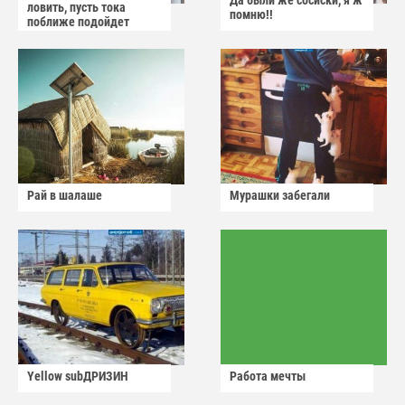
Да были же сосиски, я ж
ловить, пусть тока
помню!!
поближе подойдет
Рай в шалаше
Мурашки забегали
Yellow subДРИЗИН
Работа мечты