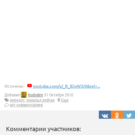
Источник:
youtube.com/v/_R_lEivW3r0&rel=...
Добавил
trudoden
31 Октября 2010
анекдот
,
рональд рейган
Сша
нет комментариев
Комментарии участников: