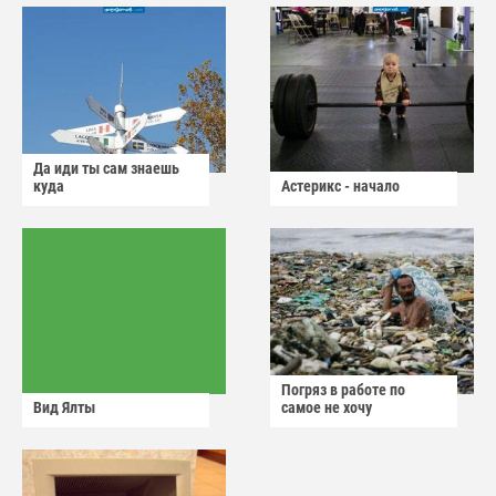
Да иди ты сам знаешь
куда
Астерикс - начало
Погряз в работе по
Вид Ялты
самое не хочу