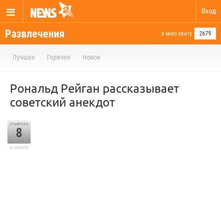
Вход
Развлечения
в мою ленту
2679
Лучшее
Горячее
Новое
Рональд Рейган рассказывает
советский анекдот
отметили
8
в архиве