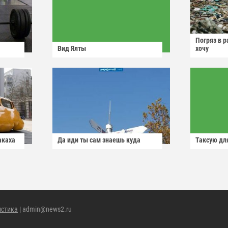
Погряз в р
Вид Ялты
хочу
акаха
Да иди ты сам знаешь куда
Таксую для
истика
| admin@news2.ru