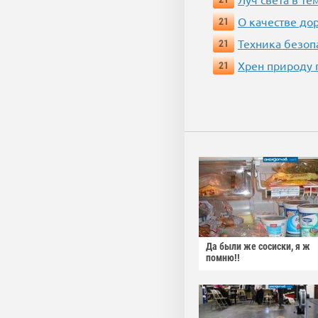
О качестве до
21
Техника безопас
21
Хрен природу 
21
Да были же сосиски, я ж
помню!!