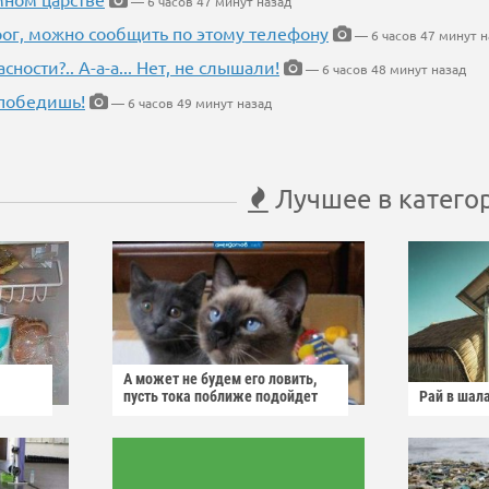
— 6 часов 47 минут назад
рог, можно сообщить по этому телефону
— 6 часов 47 минут н
ности?.. А-а-а... Нет, не слышали!
— 6 часов 48 минут назад
победишь!
— 6 часов 49 минут назад
Лучшее в катего
А может не будем его ловить,
пусть тока поближе подойдет
Рай в шал