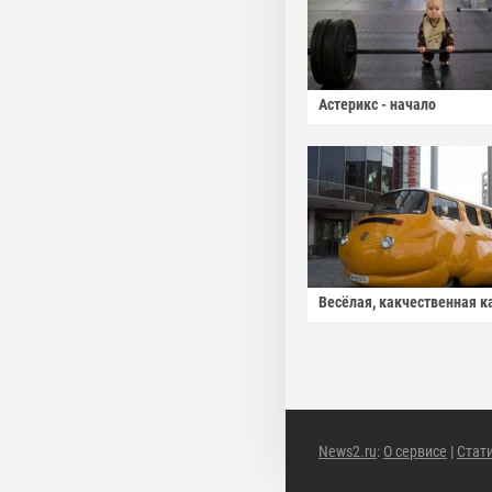
Астерикс - начало
Весёлая, какчественная к
News2.ru
:
О сервисе
|
Стат