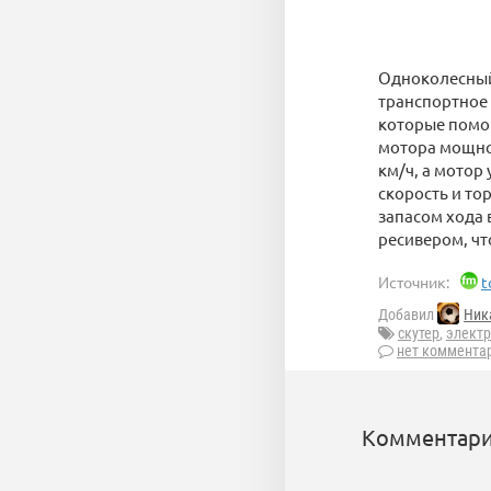
Одноколесный 
транспортное 
которые помо
мотора мощнос
км/ч, а мотор
скорость и то
запасом хода 
ресивером, чт
Источник:
t
Добавил
Ник
скутер
,
элект
нет коммента
Комментари