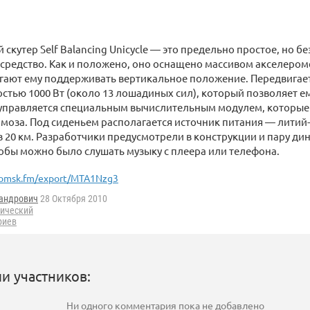
скутер Self Balancing Unicycle — это предельно простое, но б
средство. Как и положено, оно оснащено массивом акселером
гают ему поддерживать вертикальное положение. Передвигае
тью 1000 Вт (около 13 лошадиных сил), который позволяет ем
 управляется специальным вычислительным модулем, которые
рмоза. Под сиденьем располагается источник питания — литий-
в 20 км. Разработчики предусмотрели в конструкции и пару дин
обы можно было слушать музыку с плеера или телефона.
omsk.fm/export/MTA1Nzg3
андрович
28 Октября 2010
рический
риев
и участников:
Ни одного комментария пока не добавлено