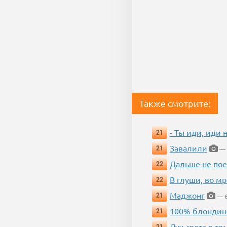
Также смотрите:
- Ты иди, иди 
21
Завалили
21
— 
Дальше не пое
22
В глуши, во мр
22
Маджонг
21
— 6
100% блондин
21
Луч света в те
21