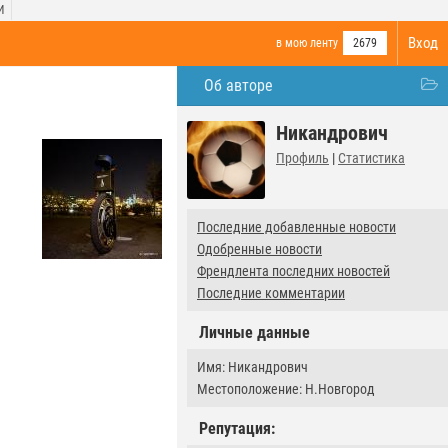
И
Вход
в мою ленту
2679
Об авторе
Никандрович
Профиль
|
Статистика
Последние добавленные новости
Одобренные новости
Френдлента последних новостей
Последние комментарии
Личные данные
Имя: Никандрович
Местоположение: Н.Новгород
Репутация: