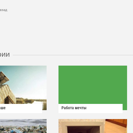
азад
рии
аше
Работа мечты