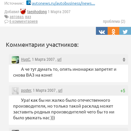
Источник:
autonews.ru/autobusiness/news....
Добавил
taephodong
1 Марта 2007
автоваз
,
ваз
6 комментариев
проблема (2)
Комментарии участников:
HugC
, 1 Марта 2007 ,
url
0
А че тут думать то, опять иномарки запретят и
снова ВАЗ на коне!
poster
, 1 Марта 2007 ,
url
+5
Ура! как бы ни жалко было отечественного
производителя, но только такой расклад может
заставить родных производителей чего бы то ни
было уважать нас )))