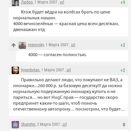
Любер
, 1 Марта 2007 ,
url
+9
Ктож будет вёдра на колёсах брать по цене
нормальных машин.
4000 вечнозелёных — красная цена всем десяткам,
двенашкам итд
rosnovsky
, 1 Марта 2007 ,
url
+2
4000 — согласен полностью.
hyperbotan
, 1 Марта 2007 ,
url
+2
Правильно делают люди, что покупают не ВАЗ, а
иномарки...260 000 р. за базовую десятку!!! да можно
нормальную подержанную иномарку купить и не
париться… но вот HugC прав — государство скоро
предпримет какие-то шаги, чтоб помочь
отечественному автопрому… посмотрим, что будет…
Shatohin
, 2 Марта 2007 ,
url
0