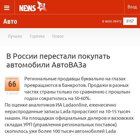
Вход
Авто
в мою ленту
3157
Лучшее
Горячее
Новое
В России перестали покупать
автомобили АвтоВАЗа
Региональные продавцы буквально на глазах
отметили
66
превращаются в банкротов. Продажи в разных
частях страны только по сравнению с прошлым
в архиве
годом сократились на 50-60%.
По оценке аналитиков ИА Ladaonline, ежемесячно
нераспроданные запасы Lada прирастают на 10-15 тысяч
машин. На площадках официальных дилеров и вазовских
складах УРП (управления региональных поставок)
скопилось уже более 100 тысяч автомобилей Lada