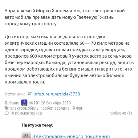
Управляемый Мирко Ханнеманом, этот электрический
автомобиль призван дать новую "зеленую" жизнь
городскому транспорту.
До сих пор, максимальная дальность поездки
электрических машин составляла 60 — 70 километров на
одной зарядке, однако новая поездка стала рекордом,
преодолев 600-километровый участок всего за семь часов
безе перезарядки. Команда, установившая рекорд, видит в
прошлом работающих на бензине машин и верит в то, что
именно за электромобилями будущее автомобильной
промышленности.
Источник:
infuture.ru/article/3730
Добавил
nik191
28 Октября 2010
электромобиль
,
пробег
,
зарядка
Фрг
10 комментариев
проблема (1)
На эту же тему:
Электрокарам нового поколения
22