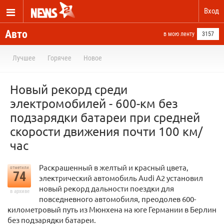
Вход
Авто
в мою ленту
3157
Лучшее
Горячее
Новое
Новый рекорд среди
электромобилей - 600-км без
подзарядки батареи при средней
скорости движения почти 100 км/
час
Раскрашенный в желтый и красный цвета,
отметили
74
электрический автомобиль Audi A2 установил
новый рекорд дальности поездки для
в архиве
повседневного автомобиля, преодолев 600-
километровый путь из Мюнхена на юге Германии в Берлин
без подзарядки батареи.