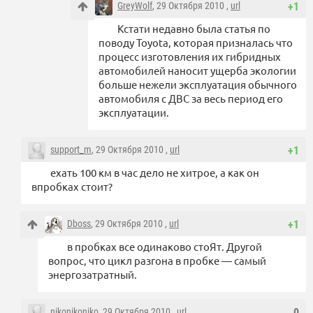
GreyWolf
, 29 Октября 2010 ,
url
+1
Кстати недавно была статья по
поводу Toyota, которая призналась что
процесс изготовления их гибридных
автомобилей наносит ущерба экологии
больше нежели эксплуатация обычного
автомобиля с ДВС за весь период его
эксплуатации.
support_m
, 29 Октября 2010 ,
url
+1
ехать 100 км в час дело не хитрое, а как он
впробках стоит?
Dboss
, 29 Октября 2010 ,
url
+1
в пробках все одинаково стоЯт. Другой
вопрос, что цикл разгона в пробке — самый
энергозатратный.
nikonikoniko
, 29 Октября 2010 ,
url
0