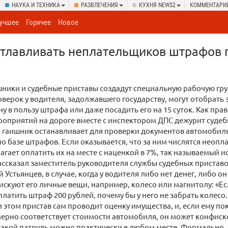
НАУКА И ТЕХНИКА
РАЗВЛЕЧЕНИЯ
КУХНЯ NEWS2
КОММЕНТАРИ
учшее
Горячее
Новое
отлавливать неплательщиков штрафов 
шники и судебные приставы создадут специальную рабочую гру
оверок у водителя, задолжавшего государству, могут отобрать 
у в пользу штрафа или даже посадить его на 15 суток. Как прав
роприятий на дороге вместе с инспектором ДПС дежурит суде
а гаишник останавливает для проверки документов автомобил
о базе штрафов. Если оказывается, что за ним числятся неоп
агает оплатить их на месте с наценкой в 7%, так называемый 
ассказал заместитель руководителя службы судебных пристав
 Устьянцев, в случае, когда у водителя либо нет денег, либо о
искуют его личные вещи, например, колесо или магнитолу: «Е
платить штраф 200 рублей, почему бы у него не забрать колесо
и этом пристав сам проводит оценку имущества, и, если ему по
рно соответствует стоимости автомобиля, он может конфиск
такой патруль можно практически в любом месте. Формально, 