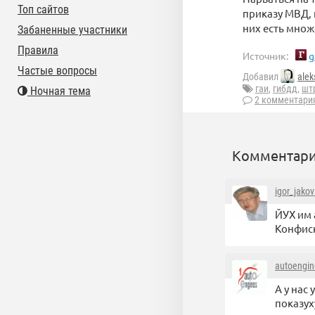
Топ сайтов
приказу МВД, 
них есть множ
Забаненные участники
Правила
Источник:
g
Частые вопросы
Добавил
alek
гаи
,
гибдд
,
шт
Ночная тема
2 комментари
Комментари
igor_jakov
ЙУХ им а
Конфиск
autoengin
А у нас
показу