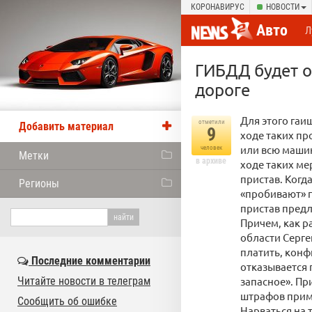
КОРОНАВИРУС
НОВОСТИ
Авто
Л
ГИБДД будет 
дороге
Для этого гаи
отметили
Добавить материал
9
ходе таких пр
или всю машин
человек
Метки
в архиве
ходе таких ме
пристав. Когд
Регионы
«пробивают» п
пристав предл
Причем, как р
области Сергей
платить, конф
Последние комментарии
отказывается 
Читайте новости в телеграм
запасное». Пр
штрафов приме
Сообщить об ошибке
Нарваться на 