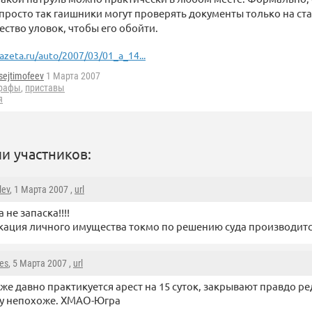
просто так гаишники могут проверять документы только на ста
ество уловок, чтобы его обойти.
azeta.ru/auto/2007/03/01_a_14...
sejtimofeev
1 Марта 2007
рафы
,
приставы
я
и участников:
lev
, 1 Марта 2007 ,
url
 не запаска!!!!
ация личного имущества токмо по решению суда производитс
es
, 5 Марта 2007 ,
url
 уже давно практикуется арест на 15 суток, закрывают правдо ре
ху непохоже. ХМАО-Югра