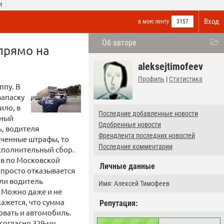
И
Вход
в мою ленту
3157
Об авторе
прямо на
aleksejtimofeev
Профиль
|
Статистика
ппу. В
запаску
ило, в
Последние добавленные новости
бный
Одобренные новости
ь, водителя
Френдлента последних новостей
лаченные штрафы, то
Последние комментарии
исполнительный сбор.
ов по Московской
Личные данные
н просто отказывается
сли водитель
Имя: Алексей Тимофеев
. Можно даже и не
кажется, что сумма
Репутация:
овать и автомобиль.
согласно 329-му