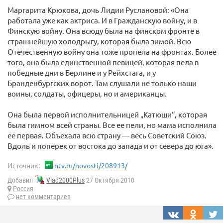
Маргарита Крюкова, дочь Лидии Руслановой: «Она
работала уже как актриса. И в Гражданскую войну, и в
Финскую войну. Она всюду была на финском фронте в
страшнейшую холодрыгу, которая была зимой. Всю
Отечественную войну она тоже пропела на фронтах. Более
того, она была единственной певицей, которая пела в
победные дни в Берлине и у Рейхстага, и у
Бранденбургских ворот. Там слушали не только наши
воины, солдаты, офицеры, но и американцы.
Она была первой исполнительницей „Катюши“, которая
была гимном всей страны. Все ее пели, но мама исполнила
ее первая. Объехала всю страну — весь Советский Союз.
Вдоль и поперек от востока до запада и от севера до юга».
Источник:
ntv.ru/novosti/208913/
Добавил
Vlad2000Plus
27 Октября 2010
Россия
нет комментариев