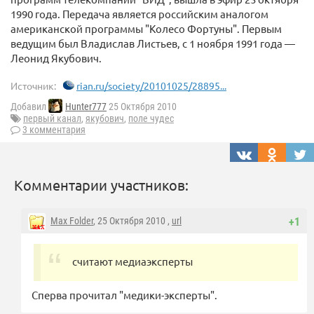
1990 года. Передача является российским аналогом
американской программы "Колесо Фортуны". Первым
ведущим был Владислав Листьев, с 1 ноября 1991 года —
Леонид Якубович.
Источник:
rian.ru/society/20101025/28895...
Добавил
Hunter777
25 Октября 2010
первый канал
,
якубович
,
поле чудес
3 комментария
Комментарии участников:
Max Folder
, 25 Октября 2010 ,
url
+1
считают медиаэксперты
Сперва прочитал "медики-эксперты".