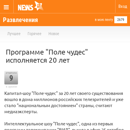
Вход
Развлечения
в мою ленту
2679
Лучшее
Горячее
Новое
Программе "Поле чудес"
исполняется 20 лет
отметили
9
в архиве
Капитал-шоу "Поле чудес" за 20 лет своего существования
вошло в дома миллионов российских телезрителей и уже
стало "национальным достоянием" страны, считают
медиаэксперты.
Интеллектуальное шоу "Поле чудес", одна из первых
программ телекомпании "ВИД", вышла в эфир 25 октября