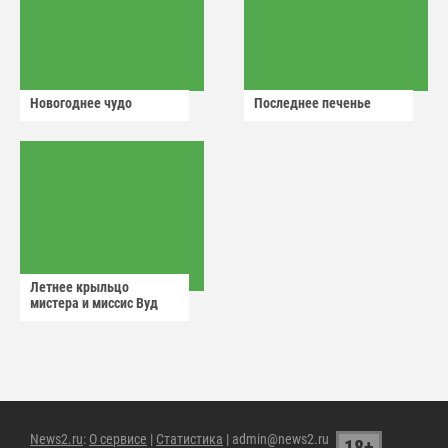
Новогоднее чудо
Последнее печенье
Летнее крыльцо
мистера и миссис Вуд
News2.ru
:
О сервисе
|
Статистика
| admin@news2.ru
18+