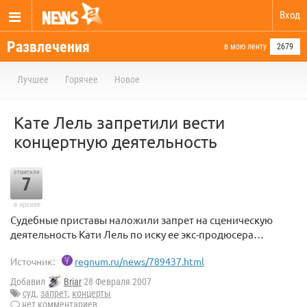
Вход
Развлечения
в мою ленту
2679
Лучшее
Горячее
Новое
Кате Лель запретили вести
концертную деятельность
отметили
7
в архиве
Судебные приставы наложили запрет на сценическую
деятельность Кати Лель по иску ее экс-продюсера…
Источник:
regnum.ru/news/789437.html
Добавил
Briar
28 Февраля 2007
суд
,
запрет
,
концерты
нет комментариев