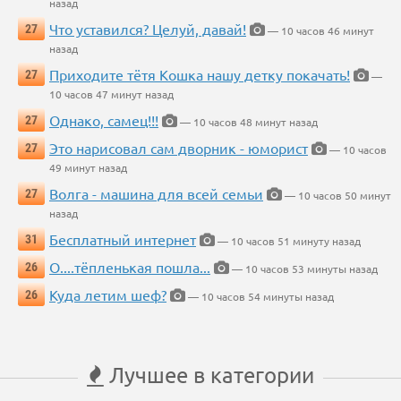
назад
Что уставился? Целуй, давай!
27
— 10 часов 46 минут
назад
Приходите тётя Кошка нашу детку покачать!
27
—
10 часов 47 минут назад
Однако, самец!!!
27
— 10 часов 48 минут назад
Это нарисовал сам дворник - юморист
27
— 10 часов
49 минут назад
Волга - машина для всей семьи
27
— 10 часов 50 минут
назад
Бесплатный интернет
31
— 10 часов 51 минуту назад
О....тёпленькая пошла...
26
— 10 часов 53 минуты назад
Куда летим шеф?
26
— 10 часов 54 минуты назад
Лучшее в категории