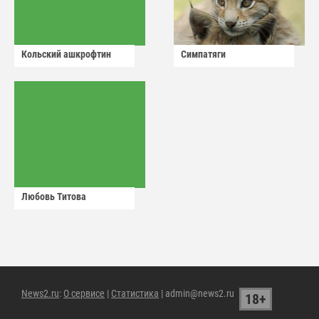
Кольский ашкрофтин
Симпатяги
Любовь Титова
News2.ru
:
О сервисе
|
Статистика
| admin@news2.ru
18+