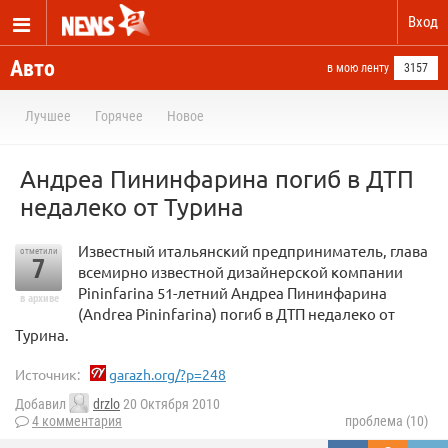
Вход
Авто
в мою ленту
3157
Лучшее
Горячее
Новое
Андреа Пининфарина погиб в ДТП
недалеко от Турина
Известный итальянский предприниматель, глава
отметили
7
всемирно известной дизайнерской компании
Pininfarina 51-летний Андреа Пининфарина
в архиве
(Andrea Pininfarina) погиб в ДТП недалеко от
Турина.
Источник:
garazh.org/?p=248
Добавил
drzlo
20 Октября 2010
4 комментария
проблема (10)